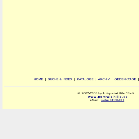
HOME
|
SUCHE & INDEX
|
KATALOGE
|
ARCHIV
|
GEDENKTAGE
© 2002-2008 by Antiquariat Hille / Berlin
www.portrait-hille.de
eMail :
siehe KONTAKT