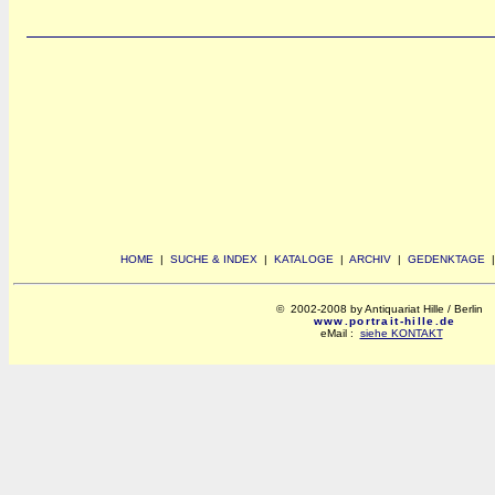
HOME
|
SUCHE & INDEX
|
KATALOGE
|
ARCHIV
|
GEDENKTAGE
© 2002-2008 by Antiquariat Hille / Berlin
www.portrait-hille.de
eMail :
siehe KONTAKT