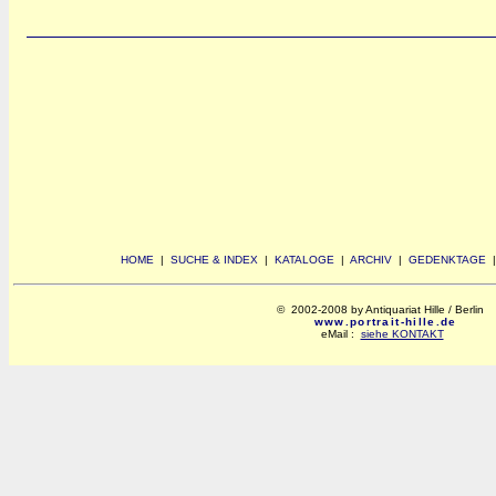
HOME
|
SUCHE & INDEX
|
KATALOGE
|
ARCHIV
|
GEDENKTAGE
© 2002-2008 by Antiquariat Hille / Berlin
www.portrait-hille.de
eMail :
siehe KONTAKT