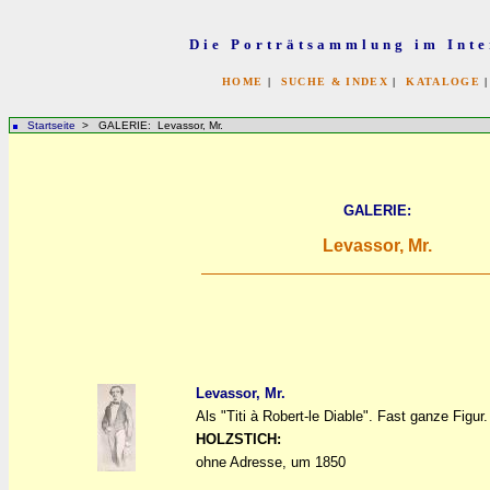
Die Porträtsammlung im Inte
HOME
|
SUCHE & INDEX
|
KATALOGE
Startseite
> GALERIE: Levassor, Mr.
GALERIE:
Levassor, Mr.
Levassor, Mr.
Als "Titi à Robert-le Diable". Fast ganze Figur.
a
a
HOLZSTICH:
ohne Adresse, um 1850