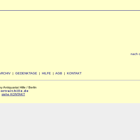
nach 
ARCHIV
|
GEDENKTAGE
|
HILFE
|
AGB
|
KONTAKT
Antiquariat Hille / Berlin
rtrait-hille.de
:
siehe KONTAKT
xxx