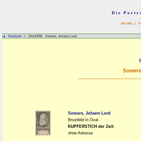
Die Portr
HOME
|
S
Startseite
> GALERIE: Somers, Johann Lord
Somers
Somers, Johann Lord
Brustbild in Oval.
a
a
KUPFERSTICH der Zeit:
ohne Adresse