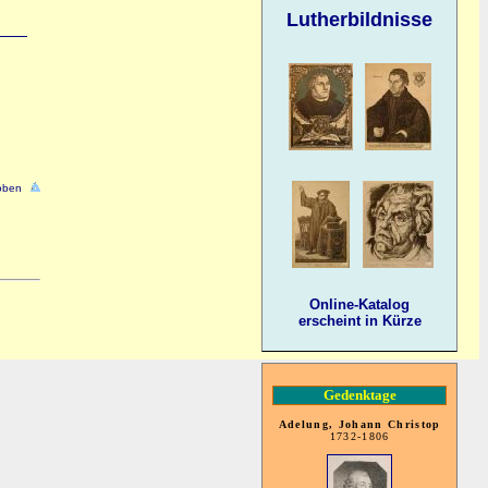
Lutherbildnisse
oben
Online-Katalog
erscheint in Kürze
Gedenktage
Adelung, Johann Christop
1732-1806