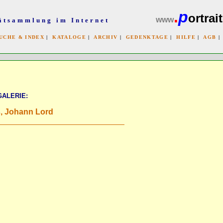
.
p
ortrait
www
ätsammlung im Internet
UCHE & INDEX
|
KATALOGE
|
ARCHIV
|
GEDENKTAGE
|
HILFE
|
AGB
x
GALERIE:
, Johann Lord