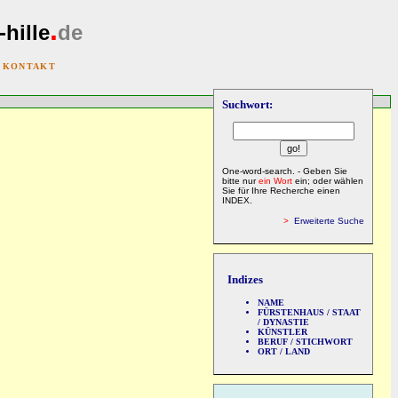
.
-hille
de
|
KONTAKT
Suchwort:
One-word-search. - Geben Sie
bitte nur
ein Wort
ein; oder wählen
Sie für Ihre Recherche einen
INDEX.
>
Erweiterte Suche
Indizes
NAME
FÜRSTENHAUS / STAAT
/ DYNASTIE
KÜNSTLER
BERUF / STICHWORT
ORT / LAND