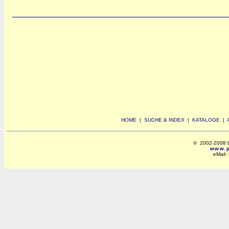
HOME
|
SUCHE & INDEX
|
KATALOGE
|
© 2002-2008 by 
www.po
eMail 