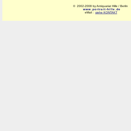
© 2002-2008 by Antiquariat Hille / Berlin
www.portrait-hille.de
eMail :
siehe KONTAKT