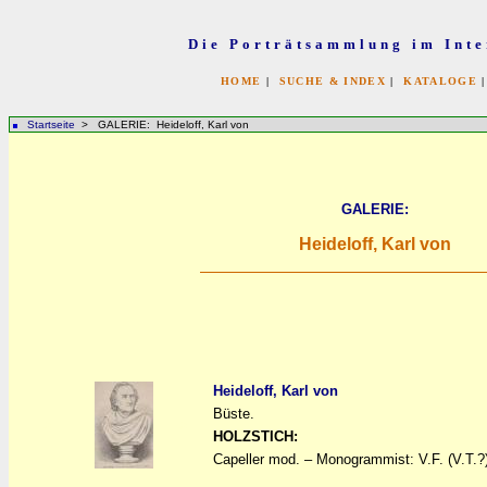
Die Porträtsammlung im Inte
HOME
|
SUCHE & INDEX
|
KATALOGE
Startseite
> GALERIE: Heideloff, Karl von
GALERIE:
Heideloff, Karl von
Heideloff, Karl von
Büste.
a
a
HOLZSTICH:
Capeller mod. – Monogrammist: V.F. (V.T.?)