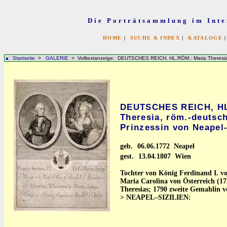
Die Porträtsammlung im Inte
HOME
|
SUCHE & INDEX
|
KATALOGE
Startseite
>
GALERIE
> Volltextanzeige: DEUTSCHES REICH, HL.RÖM.: Maria Theresia, r
DEUTSCHES REICH, HL
Theresia, röm.-deutsch
Prinzessin von Neapel-
geb.
06.06.1772 Neapel
gest.
13.04.1807 Wien
Tochter von König Ferdinand I. vo
Maria Carolina von Österreich (17
Theresias; 1790 zweite Gemahlin v
> NEAPEL–SIZILIEN: