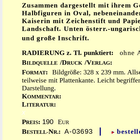
Zusammen dargestellt mit ihrem G
Halbfiguren in Oval, nebeneinander 
Kaiserin mit Zeichenstift und Papie
Landschaft. Unten österr.-ungaris
und große Inschrift.
RADIERUNG z. Tl. punktiert:
ohne 
B
/D
/V
:
ILDQUELLE
RUCK
ERLAG
F
:
Bildgröße: 328 x 239 mm. Alls
ORMAT
teilweise mit Plattenkante. Leicht begriff
Darstellung.
K
:
OMMENTAR
L
:
ITERATUR
x
190
P
:
E
REIS
UR
|
A-03693
B
N
:
bestell
ESTELL-
R.