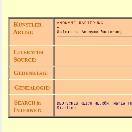
K
ANONYME RADIERUNG.
ÜNSTLER
–
A
RTIST:
Galerie:
Anonyme Radierung
L
ITERATUR
S
OURCE:
G
EDENKTAG:
G
:
ENEALOGIE
S
EARCH in
DEUTSCHES REICH HL.RÖM. Maria T
Sizilien
I
:
NTERNET