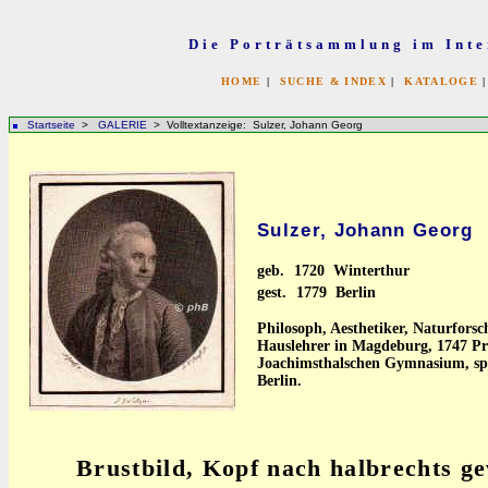
Die Porträtsammlung im Inte
HOME
|
SUCHE & INDEX
|
KATALOGE
Startseite
>
GALERIE
> Volltextanzeige: Sulzer, Johann Georg
Sulzer, Johann Georg
geb.
1720 Winterthur
gest.
1779 Berlin
Philosoph, Aesthetiker, Naturforsch
Hauslehrer in Magdeburg, 1747 P
Joachimsthalschen Gymnasium, spä
Berlin.
Brustbild, Kopf nach halbrechts g