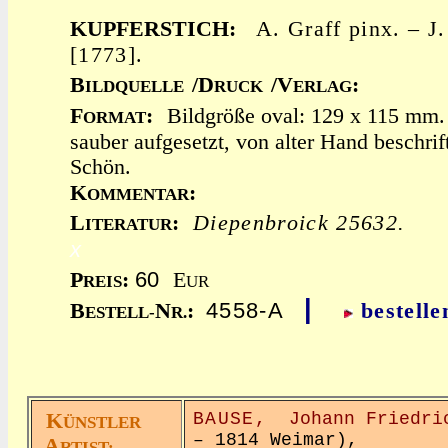
KUPFERSTICH:
A. Graff pinx. – J.
[1773].
B
/D
/V
:
ILDQUELLE
RUCK
ERLAG
F
:
Bildgröße oval: 129 x 115 mm.
ORMAT
sauber aufgesetzt, von alter Hand beschrif
Schön.
K
:
OMMENTAR
L
:
Diepenbroick 25632.
ITERATUR
x
60
P
:
E
REIS
UR
|
4558-A
B
N
:
bestelle
ESTELL-
R.
K
BAUSE,
Johann Friedr
ÜNSTLER
– 1814 Weimar),
A
RTIST: