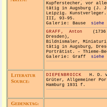
Kupferstecher, vor alle
tätig in Augsburg (J. J
Leipzig. Kunstverleger.
III, 93-95.
Galerie:
Bause
siehe 
GRAFF,
Anton
(1736 W
Dresden),
Bildnismaler, Miniaturi
tätig in Augsburg, Dres
Porträtist. – Thieme-Be
Galerie:
Graff
siehe 
L
DIEPENBROICK
H. D. vo
ITERATUR
Grüter, Allgemeiner Por
S
OURCE:
Hamburg 1931 f.
G
EDENKTAG: