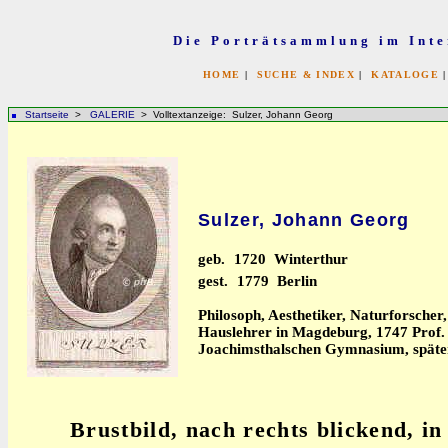
Die Porträtsammlung im Inte
HOME
|
SUCHE & INDEX
|
KATALOGE
Startseite
>
GALERIE
> Volltextanzeige: Sulzer, Johann Georg
Sulzer, Johann Georg
geb.
1720 Winterthur
gest.
1779 Berlin
Philosoph, Aesthetiker, Naturforscher,
Hauslehrer in Magdeburg, 1747 Prof
Joachimsthalschen Gymnasium, später 
Brustbild, nach rechts blickend, in