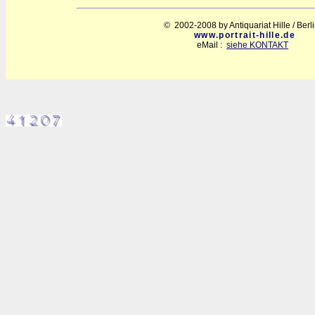
© 2002-2008 by Antiquariat Hille / Berl
www.portrait-hille.de
eMail :
siehe KONTAKT