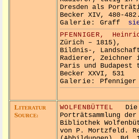
Dresden als Porträt
Becker XIV, 480-482
Galerie:
Graff
si
PFENNIGER,
Heinri
Zürich – 1815),
Bildnis-, Landschaf
Radierer, Zeichner 
Paris und Budapest 
Becker XXVI, 531
Galerie:
Pfennig
L
WOLFENBÜTTEL
Die
ITERATUR
S
Porträtsammlung der
OURCE:
Bibliothek Wolfenbü
von P. Mortzfeld. R
(Abbildungen). Bd. 