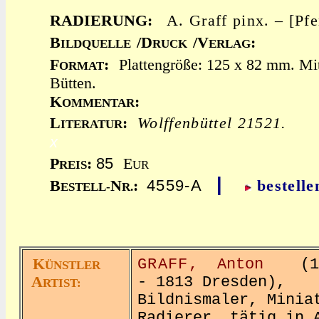
RADIERUNG:
A. Graff pinx. – [Pf
B
/D
/V
:
ILDQUELLE
RUCK
ERLAG
F
:
Plattengröße: 125 x 82 mm. Mi
ORMAT
Bütten.
K
:
OMMENTAR
L
:
Wolffenbüttel 21521.
ITERATUR
x
85
P
:
E
REIS
UR
|
4559-A
B
N
:
bestelle
ESTELL-
R.
K
GRAFF,
Anton
(173
ÜNSTLER
A
- 1813 Dresden),
RTIST:
Bildnismaler, Minia
Radierer, tätig in 