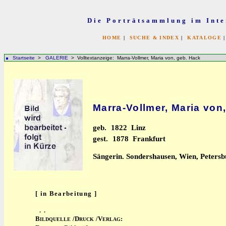
Die Porträtsammlung im Inte
HOME
|
SUCHE & INDEX
|
KATALOGE
Startseite
>
GALERIE
> Volltextanzeige: Marra-Vollmer, Maria von, geb. Hack
Marra-Vollmer, Maria von
geb.
1822 Linz
gest.
1878 Frankfurt
Sängerin. Sondershausen, Wien, Petersb
[ in Bearbeitung ]
, ,
B
/D
/V
:
ILDQUELLE
RUCK
ERLAG