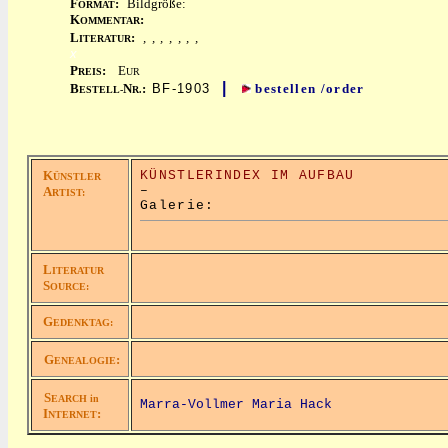
F
:
Bildgröße:
ORMAT
K
:
OMMENTAR
L
:
, , , , , , ,
ITERATUR
x
P
:
E
REIS
UR
|
B
N
:
BF-1903
bestellen /order
ESTELL-
R.
K
KÜNSTLERINDEX IM AUFBAU
ÜNSTLER
–
A
RTIST:
Galerie:
L
ITERATUR
S
OURCE:
G
EDENKTAG:
G
:
ENEALOGIE
S
EARCH in
Marra-Vollmer Maria Hack
I
:
NTERNET