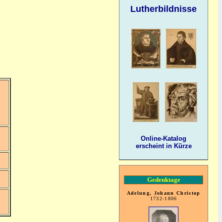
Lutherbildnisse
Online-Katalog
erscheint in Kürze
Gedenktage
Adelung, Johann Christop
1732-1806