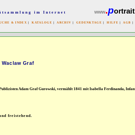
.
p
ortrait
www
ätsammlung im Internet
UCHE & INDEX
|
KATALOGE
|
ARCHIV
|
GEDENKTAGE
|
HILFE
|
AGB
x
y Waclaw Graf
s Publizisten Adam Graf Gurowski, vermählt 1841 mit Isabella Ferdinanda, Infan
nd freistehend.