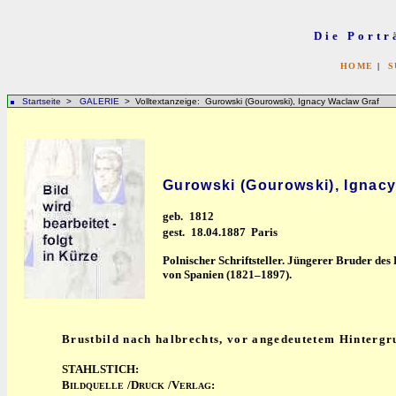
Die Portr
HOME
|
S
Startseite
>
GALERIE
> Volltextanzeige: Gurowski (Gourowski), Ignacy Waclaw Graf
Gurowski (Gourowski), Ignac
geb.
1812
gest.
18.04.1887 Paris
Polnischer Schriftsteller. Jüngerer Bruder de
von Spanien (1821–1897).
Brustbild nach halbrechts, vor angedeutetem Hintergru
STAHLSTICH:
B
/D
/V
:
ILDQUELLE
RUCK
ERLAG