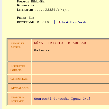
F
:
Bildgröße:
ORMAT
K
:
OMMENTAR
L
:
, , , , , 33856 (einz), ,
ITERATUR
x
P
:
E
REIS
UR
|
B
N
:
BF-1181
bestellen /order
ESTELL-
R.
K
KÜNSTLERINDEX IM AUFBAU
ÜNSTLER
–
A
RTIST:
Galerie:
L
ITERATUR
S
OURCE:
G
EDENKTAG:
G
:
ENEALOGIE
S
EARCH in
Gourowski Gurowski Ignaz Graf
I
:
NTERNET