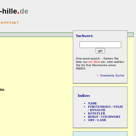
.
-hille
de
|
KONTAKT
Suchwort:
One-word-search. - Geben Sie
bitte nur
ein Wort
ein; oder wählen
Sie für Ihre Recherche einen
INDEX.
>
Erweiterte Suche
tin
Indizes
NAME
FÜRSTENHAUS / STAAT
/ DYNASTIE
KÜNSTLER
BERUF / STICHWORT
ORT / LAND