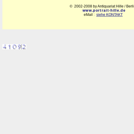
© 2002-2008 by Antiquariat Hille / Berl
www.portrait-hille.de
eMail :
siehe KONTAKT