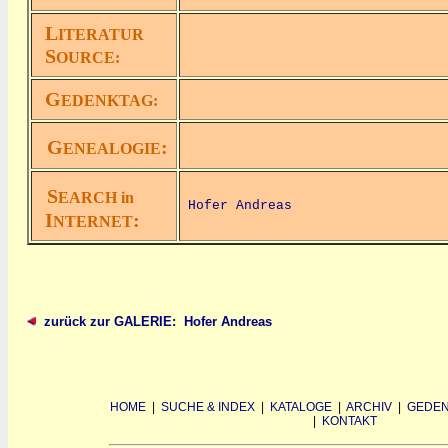
L
ITERATUR
S
OURCE:
G
EDENKTAG:
G
:
ENEALOGIE
S
EARCH in
Hofer Andreas
I
:
NTERNET
zurück zur GALERIE: Hofer Andreas
HOME
|
SUCHE & INDEX
|
KATALOGE
|
ARCHIV
|
GEDEN
|
KONTAKT