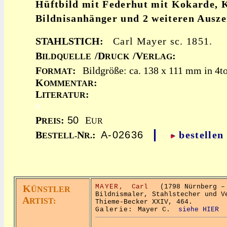
Hüftbild mit Federhut mit Kokarde, K
Bildnisanhänger und 2 weiteren Ausz
STAHLSTICH:
Carl Mayer sc. 1851.
B
/D
/V
:
ILDQUELLE
RUCK
ERLAG
F
:
Bildgröße: ca. 138 x 111 mm in 4to
ORMAT
K
:
OMMENTAR
L
:
ITERATUR
x
P
:
50
E
REIS
UR
|
B
N
:
A-02636
bestellen
ESTELL-
R.
K
MAYER,
Carl
(1798 Nürnberg – 
ÜNSTLER
Bildnismaler, Stahlstecher und V
A
RTIST:
Thieme-Becker XXIV, 464.
Galerie:
Mayer C.
siehe HIER