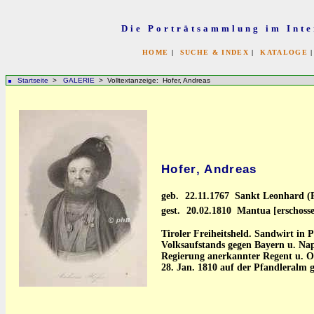
Die Porträtsammlung im Inte
HOME
|
SUCHE & INDEX
|
KATALOGE
Startseite
>
GALERIE
> Volltextanzeige: Hofer, Andreas
Hofer, Andreas
geb.
22.11.1767 Sankt Leonhard (P
gest.
20.02.1810 Mantua [erschoss
Tiroler Freiheitsheld. Sandwirt in P
Volksaufstands gegen Bayern u. Na
Regierung anerkannter Regent u. 
28. Jan. 1810 auf der Pfandleralm 