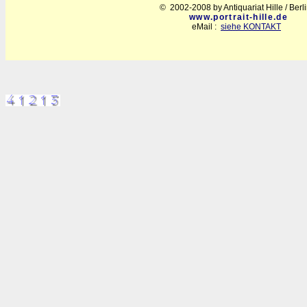
© 2002-2008 by Antiquariat Hille / Berl
www.portrait-hille.de
eMail :
siehe KONTAKT