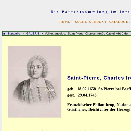
Die Porträtsammlung im Inte
HOME
|
SUCHE & INDEX
|
KATALOGE
Startseite
>
GALERIE
> Volltextanzeige: Saint-Pierre, Charles Irénée Castel, Abbé de
Saint-Pierre, Charles I
geb.
18.02.1658 St-Pierre bei Bar
gest.
29.04.1743
Französischer Philanthrop, National
Geistlicher, Beichtvater der Herzog