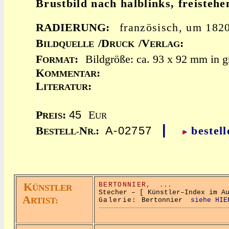
Brustbild nach halblinks, freistehe
RADIERUNG:
französisch, um 182
B
/D
/V
:
ILDQUELLE
RUCK
ERLAG
F
:
Bildgröße: ca. 93 x 92 mm in g
ORMAT
K
:
OMMENTAR
L
:
ITERATUR
x
45
P
:
E
REIS
UR
|
A-02757
B
N
:
bestell
ESTELL-
R.
K
BERTONNIER,
...
ÜNSTLER
Stecher – [ Künstler–Index im A
A
RTIST:
Galerie:
Bertonnier
siehe HIE