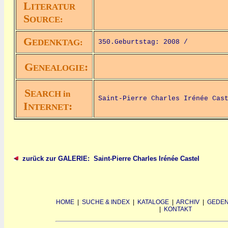
L
ITERATUR
S
OURCE:
G
EDENKTAG:
350.Geburtstag: 2008 /
G
:
ENEALOGIE
S
EARCH in
Saint-Pierre Charles Irénée Cas
I
:
NTERNET
zurück zur GALERIE: Saint-Pierre Charles Irénée Castel
HOME
|
SUCHE & INDEX
|
KATALOGE
|
ARCHIV
|
GEDEN
|
KONTAKT