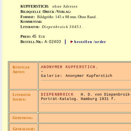
KUPFERSTICH:
ohne Adresse
B
/D
/V
:
ILDQUELLE
RUCK
ERLAG
F
:
Bildgröße: 145 x 98 mm. Ohne Rand.
ORMAT
K
:
OMMENTAR
L
:
Diepenbroick 30451.
ITERATUR
x
P
:
45
E
REIS
UR
|
B
N
:
A-02403
bestellen /order
ESTELL-
R.
K
ANONYMER KUPFERSTICH.
ÜNSTLER
–
A
RTIST:
Galerie:
Anonymer Kupferstich
L
DIEPENBROICK
H. D. von Diepenbroik-
ITERATUR
Porträt-Katalog. Hamburg 1931 f.
S
OURCE:
G
EDENKTAG:
G
:
ENEALOGIE