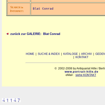
S
EARCH in
Blat Conrad
I
:
NTERNET
zurück zur GALERIE: Blat Conrad
HOME
|
SUCHE & INDEX
|
KATALOGE
|
ARCHIV
|
GEDEN
|
KONTAKT
© 2002-2008 by Antiquariat Hille / Berl
www.portrait-hille.de
eMail :
siehe KONTAKT