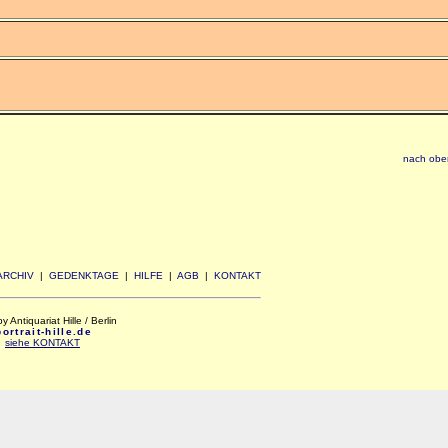
nach obe
ARCHIV
|
GEDENKTAGE
|
HILFE
|
AGB
|
KONTAKT
Antiquariat Hille / Berlin
rtrait-hille.de
:
siehe KONTAKT
xxx