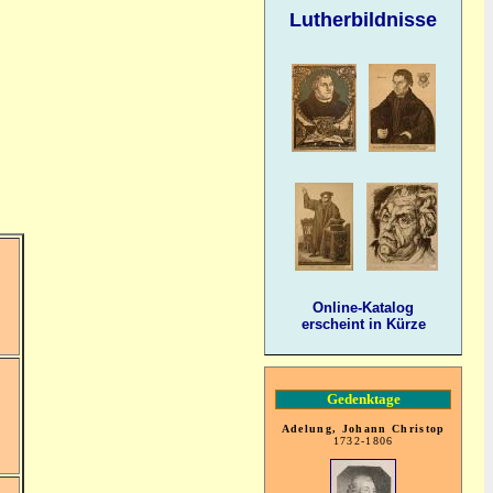
Lutherbildnisse
Online-Katalog
erscheint in Kürze
Gedenktage
Adelung, Johann Christop
1732-1806