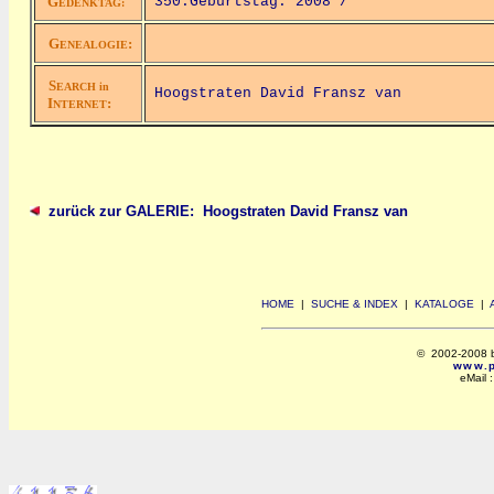
G
350.Geburtstag: 2008 /
EDENKTAG:
G
:
ENEALOGIE
S
EARCH in
Hoogstraten David Fransz van
I
:
NTERNET
zurück zur GALERIE: Hoogstraten David Fransz van
HOME
|
SUCHE & INDEX
|
KATALOGE
|
© 2002-2008 by 
www.po
eMail 