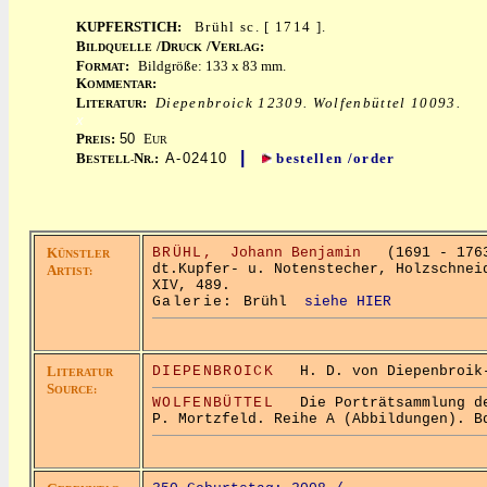
KUPFERSTICH:
Brühl sc. [ 1714 ].
B
/D
/V
:
ILDQUELLE
RUCK
ERLAG
F
:
Bildgröße: 133 x 83 mm.
ORMAT
K
:
OMMENTAR
L
:
Diepenbroick 12309. Wolfenbüttel 10093.
ITERATUR
x
P
:
50
E
REIS
UR
|
B
N
:
A-02410
bestellen /order
ESTELL-
R.
K
BRÜHL,
Johann Benjamin
(1691 - 1763
ÜNSTLER
dt.Kupfer- u. Notenstecher, Holzschnei
A
RTIST:
XIV, 489.
Galerie:
Brühl
siehe HIER
L
DIEPENBROICK
H. D. von Diepenbroik-G
ITERATUR
S
OURCE:
WOLFENBÜTTEL
Die Porträtsammlung der
P. Mortzfeld. Reihe A (Abbildungen). B