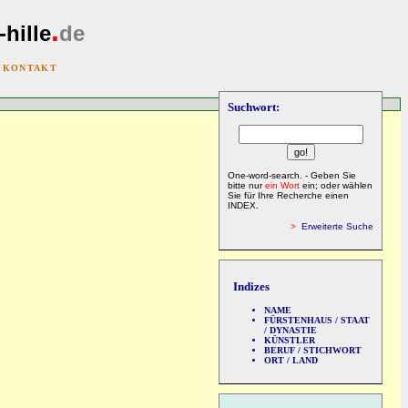
.
-hille
de
|
KONTAKT
Suchwort:
One-word-search. - Geben Sie
bitte nur
ein Wort
ein; oder wählen
Sie für Ihre Recherche einen
INDEX.
>
Erweiterte Suche
Indizes
NAME
FÜRSTENHAUS / STAAT
/ DYNASTIE
KÜNSTLER
BERUF / STICHWORT
ORT / LAND