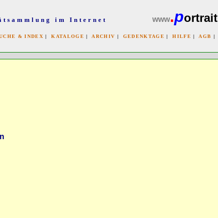
.
p
ortrait
www
ätsammlung im Internet
UCHE & INDEX
|
KATALOGE
|
ARCHIV
|
GEDENKTAGE
|
HILFE
|
AGB
x
an