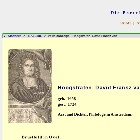
Die Portr
HOME
|
S
Startseite
>
GALERIE
> Volltextanzeige: Hoogstraten, David Fransz van
Hoogstraten, David Fransz v
geb.
1658
gest.
1724
Arzt und Dichter, Philologe in Amsterdam.
Brustbild in Oval.