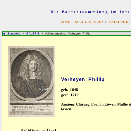
Die Porträtsammlung im Inte
HOME
|
SUCHE & INDEX
|
KATALOGE
Startseite
>
GALERIE
> Volltextanzeige: Verheyen, Phillip
Verheyen, Phillip
geb.
1648
gest.
1710
Anatom, Chirurg. Prof. in Löwen. Mußte s
lassen.
Halbfigur in Oval.