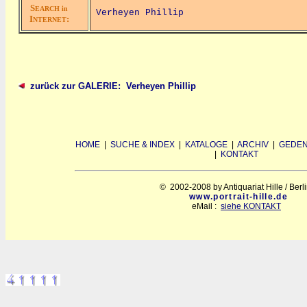
S
EARCH in
Verheyen Phillip
I
:
NTERNET
zurück zur GALERIE: Verheyen Phillip
HOME
|
SUCHE & INDEX
|
KATALOGE
|
ARCHIV
|
GEDEN
|
KONTAKT
© 2002-2008 by Antiquariat Hille / Berl
www.portrait-hille.de
eMail :
siehe KONTAKT