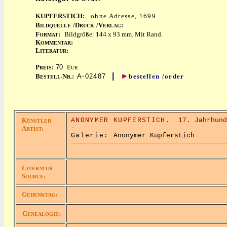
KUPFERSTICH:
ohne Adresse, 1699.
B
/D
/V
:
ILDQUELLE
RUCK
ERLAG
F
:
Bildgröße: 144 x 93 mm. Mit Rand.
ORMAT
K
:
OMMENTAR
L
:
ITERATUR
x
P
:
70
E
REIS
UR
|
B
N
:
A-02487
bestellen /order
ESTELL-
R.
K
ANONYMER KUPFERSTICH.
17. Jahrhund
ÜNSTLER
–
A
RTIST:
Galerie:
Anonymer Kupferstich
L
ITERATUR
S
OURCE:
G
EDENKTAG:
G
:
ENEALOGIE