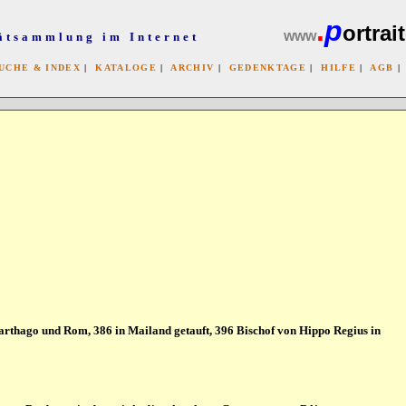
.
p
ortrait
www
ätsammlung im Internet
UCHE & INDEX
|
KATALOGE
|
ARCHIV
|
GEDENKTAGE
|
HILFE
|
AGB
x
arthago und Rom, 386 in Mailand getauft, 396 Bischof von Hippo Regius in