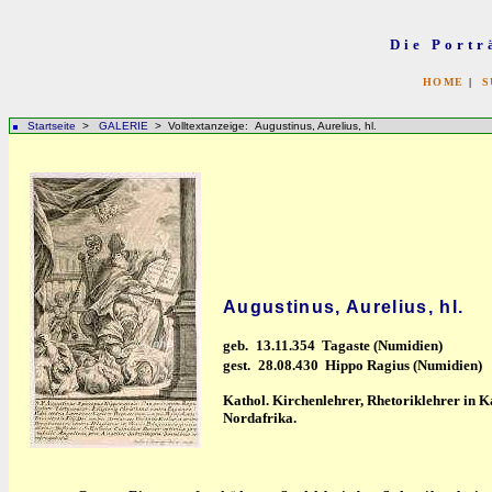
Die Portr
HOME
|
S
Startseite
>
GALERIE
> Volltextanzeige: Augustinus, Aurelius, hl.
Augustinus, Aurelius, hl.
geb.
13.11.354 Tagaste (Numidien)
gest.
28.08.430 Hippo Ragius (Numidien)
Kathol. Kirchenlehrer, Rhetoriklehrer in K
Nordafrika.