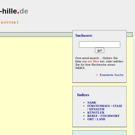
.
-hille
de
|
KONTAKT
Suchwort:
One-word-search. - Geben Sie
bitte nur
ein Wort
ein; oder wählen
Sie für Ihre Recherche einen
INDEX.
>
Erweiterte Suche
Indizes
NAME
FÜRSTENHAUS / STAAT
/ DYNASTIE
KÜNSTLER
BERUF / STICHWORT
ORT / LAND