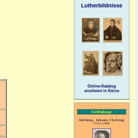
Lutherbildnisse
Online-Katalog
erscheint in Kürze
Gedenktage
Adelung, Johann Christop
1732-1806