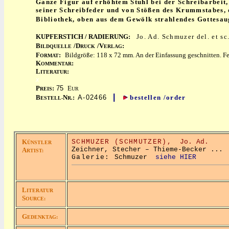
Ganze Figur auf erhöhtem Stuhl bei der Schreibarbeit,
seiner Schreibfeder und von Stößen des Krummstabes, d
Bibliothek, oben aus dem Gewölk strahlendes Gottesaug
KUPFERSTICH / RADIERUNG:
Jo. Ad. Schmuzer del. et sc
B
/D
/V
:
ILDQUELLE
RUCK
ERLAG
F
:
Bildgröße: 118 x 72 mm. An der Einfassung geschnitten. Fe
ORMAT
K
:
OMMENTAR
L
:
ITERATUR
x
P
:
75
E
REIS
UR
|
B
N
:
A-02466
bestellen /order
ESTELL-
R.
K
SCHMUZER (SCHMUTZER),
Jo. Ad.
ÜNSTLER
Zeichner, Stecher – Thieme-Becker ...
A
RTIST:
Galerie:
Schmuzer
siehe HIER
L
ITERATUR
S
OURCE:
G
EDENKTAG: