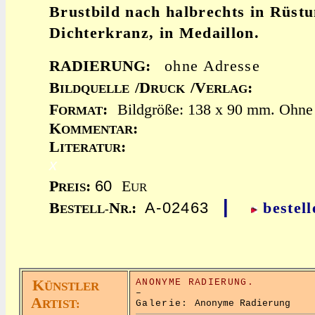
Brustbild nach halbrechts in Rüstu
Dichterkranz, in Medaillon.
RADIERUNG:
ohne Adresse
B
/D
/V
:
ILDQUELLE
RUCK
ERLAG
F
:
Bildgröße: 138 x 90 mm. Ohne
ORMAT
K
:
OMMENTAR
L
:
ITERATUR
x
60
P
:
E
REIS
UR
|
A-02463
B
N
:
bestell
ESTELL-
R.
K
ANONYME RADIERUNG.
ÜNSTLER
–
A
RTIST:
Galerie:
Anonyme Radierung