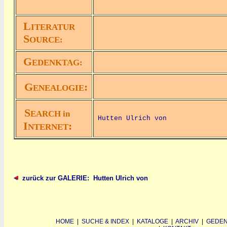
L
ITERATUR
S
OURCE:
G
EDENKTAG:
G
:
ENEALOGIE
S
EARCH in
Hutten Ulrich von
I
:
NTERNET
zurück zur GALERIE: Hutten Ulrich von
HOME
|
SUCHE & INDEX
|
KATALOGE
|
ARCHIV
|
GEDEN