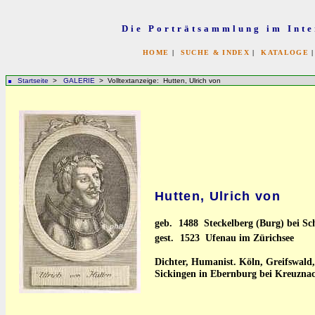
Die Porträtsammlung im Inte
HOME
|
SUCHE & INDEX
|
KATALOGE
Startseite
>
GALERIE
> Volltextanzeige: Hutten, Ulrich von
Hutten, Ulrich von
geb.
1488 Steckelberg (Burg) bei Sc
gest.
1523 Ufenau im Zürichsee
Dichter, Humanist. Köln, Greifswald
Sickingen in Ebernburg bei Kreuznac