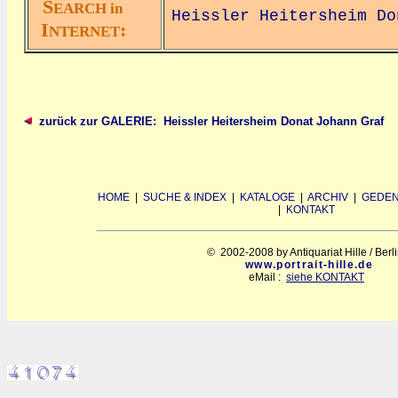
S
EARCH in
Heissler Heitersheim Do
I
:
NTERNET
zurück zur GALERIE: Heissler Heitersheim Donat Johann Graf
HOME
|
SUCHE & INDEX
|
KATALOGE
|
ARCHIV
|
GEDEN
|
KONTAKT
© 2002-2008 by Antiquariat Hille / Berl
www.portrait-hille.de
eMail :
siehe KONTAKT