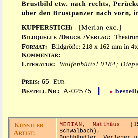
Brustbild etw. nach rechts, Perück
über den Brustpanzer nach vorn, i
KUPFERSTICH:
[Merian exc.]
B
/D
/V
:
Theatru
ILDQUELLE
RUCK
ERLAG
F
:
Bildgröße: 218 x 162 mm in 4t
ORMAT
K
:
OMMENTAR
L
:
Wolfenbüttel 9184; Diep
ITERATUR
x
65
P
:
E
REIS
UR
|
A-02575
B
N
:
bestell
ESTELL-
R.
K
MERIAN,
Matthäus
(159
ÜNSTLER
Schwalbach),
A
RTIST:
Buchhändler, Verleger u