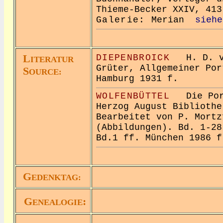
Thieme-Becker XXIV, 413
Galerie:
Merian
siehe
L
DIEPENBROICK
H. D. vo
ITERATUR
Grüter, Allgemeiner Por
S
OURCE:
Hamburg 1931 f.
WOLFENBÜTTEL
Die Port
Herzog August Bibliothe
Bearbeitet von P. Mortz
(Abbildungen). Bd. 1-28
Bd.1 ff. München 1986 f
G
EDENKTAG:
G
:
ENEALOGIE