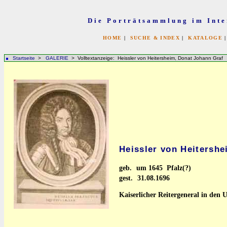
Die Porträtsammlung im Inte
HOME
|
SUCHE & INDEX
|
KATALOGE
Startseite
>
GALERIE
> Volltextanzeige: Heissler von Heitersheim, Donat Johann Graf
Heissler von Heitersh
geb.
um 1645 Pfalz(?)
gest.
31.08.1696
Kaiserlicher Reitergeneral in den 