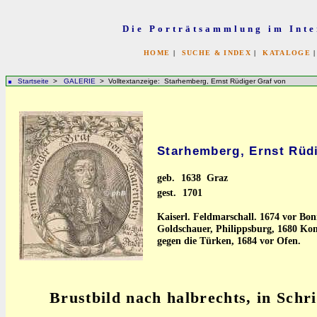
Die Porträtsammlung im Inte
HOME
|
SUCHE & INDEX
|
KATALOGE
Startseite
>
GALERIE
> Volltextanzeige: Starhemberg, Ernst Rüdiger Graf von
Starhemberg, Ernst Rüd
geb.
1638 Graz
gest.
1701
Kaiserl. Feldmarschall. 1674 vor Bon
Goldschauer, Philippsburg, 1680 Ko
gegen die Türken, 1684 vor Ofen.
Brustbild nach halbrechts, in Schri