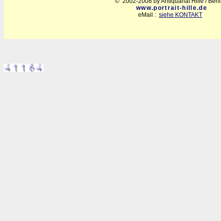
© 2002-2008 by Antiquariat Hille / Berl
www.portrait-hille.de
eMail :
siehe KONTAKT