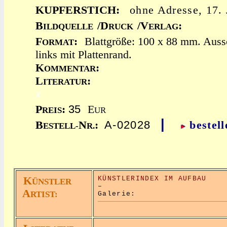
KUPFERSTICH:
ohne Adresse, 17.
B
/D
/V
:
ILDQUELLE
RUCK
ERLAG
F
:
Blattgröße: 100 x 88 mm. Aussc
ORMAT
links mit Plattenrand.
K
:
OMMENTAR
L
:
ITERATUR
x
35
P
:
E
REIS
UR
|
A-02028
B
N
:
bestell
ESTELL-
R.
K
KÜNSTLERINDEX IM AUFBAU
ÜNSTLER
–
A
RTIST:
Galerie: