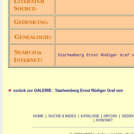
L
ITERATUR
S
OURCE:
G
EDENKTAG:
G
:
ENEALOGIE
S
EARCH in
Starhemberg Ernst Rüdiger Graf 
I
:
NTERNET
zurück zur GALERIE: Starhemberg Ernst Rüdiger Graf von
HOME
|
SUCHE & INDEX
|
KATALOGE
|
ARCHIV
|
GEDEN
|
KONTAKT