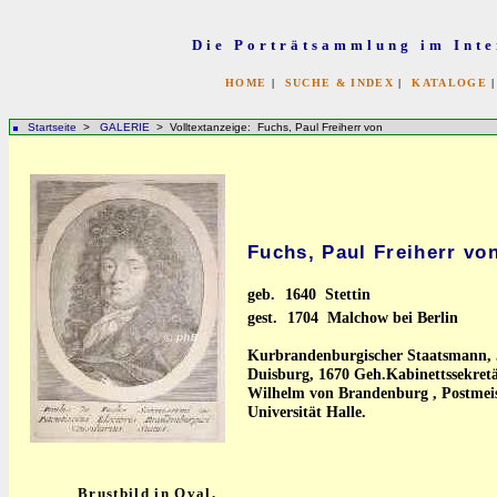
Die Porträtsammlung im Inte
HOME
|
SUCHE & INDEX
|
KATALOGE
Startseite
>
GALERIE
> Volltextanzeige: Fuchs, Paul Freiherr von
Fuchs, Paul Freiherr vo
geb.
1640 Stettin
gest.
1704 Malchow bei Berlin
Kurbrandenburgischer Staatsmann, Ju
Duisburg, 1670 Geh.Kabinettssekretä
Wilhelm von Brandenburg , Postmeis
Universität Halle.
Brustbild in Oval.