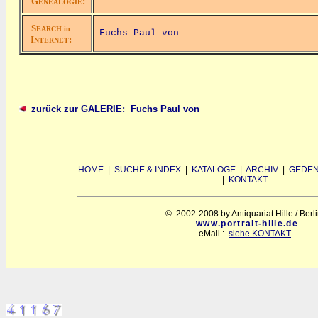
G
:
ENEALOGIE
S
EARCH in
Fuchs Paul von
I
:
NTERNET
zurück zur GALERIE: Fuchs Paul von
HOME
|
SUCHE & INDEX
|
KATALOGE
|
ARCHIV
|
GEDEN
|
KONTAKT
© 2002-2008 by Antiquariat Hille / Berl
www.portrait-hille.de
eMail :
siehe KONTAKT