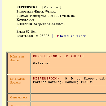
KUPFERSTICH:
[Merian sc.]
B
/D
/V
:
ILDQUELLE
RUCK
ERLAG
F
:
Plattengröße: 176 x 124 mm in 4to.
ORMAT
K
:
OMMENTAR
L
:
Diepenbroick 8825.
ITERATUR
x
P
:
60
E
REIS
UR
|
B
N
:
A-03203
bestellen /order
ESTELL-
R.
K
KÜNSTLERINDEX IM AUFBAU
ÜNSTLER
–
A
RTIST:
Galerie:
L
DIEPENBROICK
H. D. von Diepenbroik-
ITERATUR
Porträt-Katalog. Hamburg 1931 f.
S
OURCE:
G
EDENKTAG: