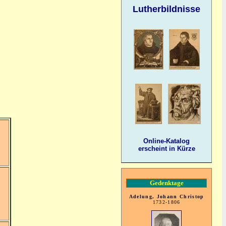
Lutherbildnisse
Online-Katalog
erscheint in Kürze
Gedenktage
Adelung, Johann Christop
1732-1806