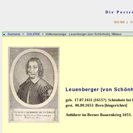
Die Portr
HOME
|
S
Startseite
>
GALERIE
> Volltextanzeige: Leuenberger (von Schönholz), Niklaus
Leuenberger (von Schönho
geb.
17.07.1611 (1615?) Schönholz bei
gest.
06.09.1653 Bern [hingerichtet]
Anführer im Berner Bauernkrieg 1653.