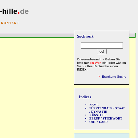
.
-hille
de
|
KONTAKT
Suchwort:
One-word-search. - Geben Sie
bitte nur
ein Wort
ein; oder wählen
Sie für Ihre Recherche einen
INDEX.
>
Erweiterte Suche
Indizes
NAME
FÜRSTENHAUS / STAAT
/ DYNASTIE
KÜNSTLER
BERUF / STICHWORT
ORT / LAND