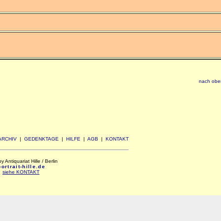
nach obe
ARCHIV
|
GEDENKTAGE
|
HILFE
|
AGB
|
KONTAKT
Antiquariat Hille / Berlin
rtrait-hille.de
:
siehe KONTAKT
xxx