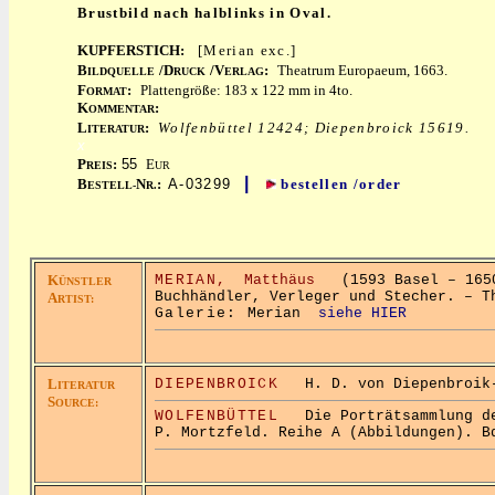
Brustbild nach halblinks in Oval.
KUPFERSTICH:
[Merian exc.]
B
/D
/V
:
Theatrum Europaeum, 1663.
ILDQUELLE
RUCK
ERLAG
F
:
Plattengröße: 183 x 122 mm in 4to.
ORMAT
K
:
OMMENTAR
L
:
Wolfenbüttel 12424; Diepenbroick 15619.
ITERATUR
x
P
:
55
E
REIS
UR
|
B
N
:
A-03299
bestellen /order
ESTELL-
R.
K
MERIAN,
Matthäus
(1593 Basel – 1650
ÜNSTLER
Buchhändler, Verleger und Stecher. – T
A
RTIST:
Galerie:
Merian
siehe HIER
L
DIEPENBROICK
H. D. von Diepenbroik-G
ITERATUR
S
OURCE:
WOLFENBÜTTEL
Die Porträtsammlung der
P. Mortzfeld. Reihe A (Abbildungen). B