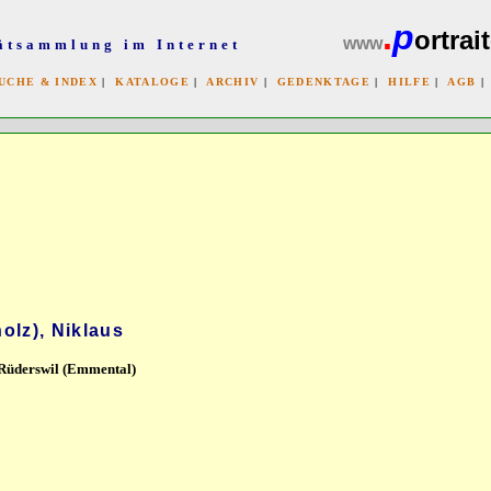
.
p
ortrait
www
ätsammlung im Internet
UCHE & INDEX
|
KATALOGE
|
ARCHIV
|
GEDENKTAGE
|
HILFE
|
AGB
x
lz), Niklaus
 Rüderswil (Emmental)