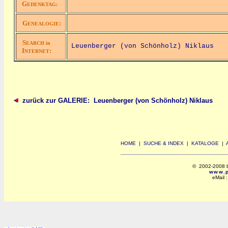
G
EDENKTAG:
G
:
ENEALOGIE
S
EARCH in
Leuenberger (von Schönholz) Niklaus
I
:
NTERNET
zurück zur GALERIE: Leuenberger (von Schönholz) Niklaus
HOME
|
SUCHE & INDEX
|
KATALOGE
|
© 2002-2008 by 
www.po
eMail 