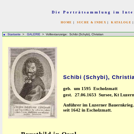
Die Porträtsammlung im Inte
HOME
|
SUCHE & INDEX
|
KATALOGE
Startseite
>
GALERIE
> Volltextanzeige: Schibi (Schybi), Christian
Schibi (Schybi), Christi
geb.
um 1595 Escholzmatt
gest.
27.06.1653 Sursee, Kt Luzern
Anführer im Luzerner Bauernkrieg.
seit 1642 in Escholzmatt.