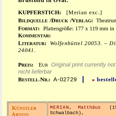
Brustbild in Oval.
KUPFERSTICH:
[Merian exc.]
B
/D
/V
:
Theatru
ILDQUELLE
RUCK
ERLAG
F
:
Plattengröße: 177 x 119 mm in 
ORMAT
K
:
OMMENTAR
L
:
Wolfenbüttel 20053. – D
ITERATUR
24041.
x
Original print currently not
P
:
E
REIS
UR
nicht lieferbar
|
A-02729
B
N
:
bestell
ESTELL-
R.
K
MERIAN,
Matthäus
(159
ÜNSTLER
Schwalbach),
A
RTIST: