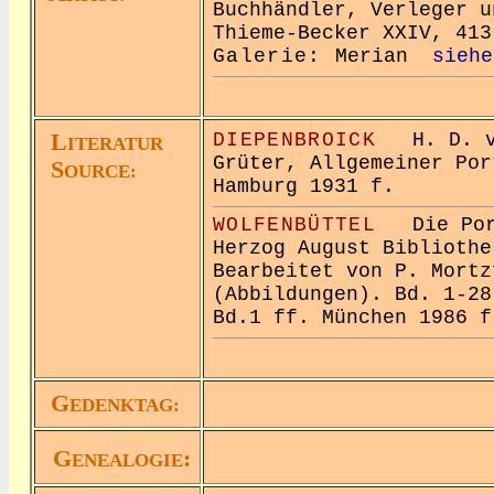
Buchhändler, Verleger u
Thieme-Becker XXIV, 413
Galerie:
Merian
siehe
L
DIEPENBROICK
H. D. vo
ITERATUR
Grüter, Allgemeiner Por
S
OURCE:
Hamburg 1931 f.
WOLFENBÜTTEL
Die Port
Herzog August Bibliothe
Bearbeitet von P. Mortz
(Abbildungen). Bd. 1-28
Bd.1 ff. München 1986 f
G
EDENKTAG:
G
:
ENEALOGIE