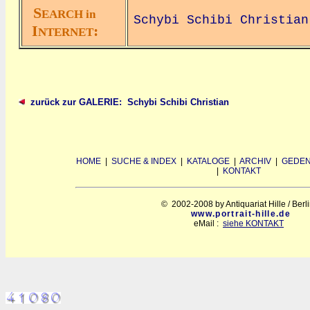
S
EARCH in
Schybi Schibi Christian
I
:
NTERNET
zurück zur GALERIE: Schybi Schibi Christian
HOME
|
SUCHE & INDEX
|
KATALOGE
|
ARCHIV
|
GEDEN
|
KONTAKT
© 2002-2008 by Antiquariat Hille / Berl
www.portrait-hille.de
eMail :
siehe KONTAKT