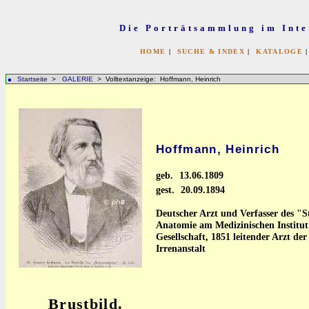
Die Porträtsammlung im Inte
HOME
|
SUCHE & INDEX
|
KATALOGE
Startseite
>
GALERIE
> Volltextanzeige: Hoffmann, Heinrich
Hoffmann, Heinrich
geb.
13.06.1809
gest.
20.09.1894
Deutscher Arzt und Verfasser des "
Anatomie am Medizinischen Institut
Gesellschaft, 1851 leitender Arzt de
Irrenanstalt
Brustbild.