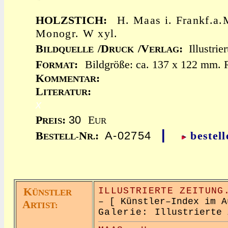
HOLZSTICH:
H. Maas i. Frankf.a.
Monogr. W xyl.
B
/D
/V
:
Illustrie
ILDQUELLE
RUCK
ERLAG
F
:
Bildgröße: ca. 137 x 122 mm. R
ORMAT
K
:
OMMENTAR
L
:
ITERATUR
x
30
P
:
E
REIS
UR
|
A-02754
B
N
:
bestell
ESTELL-
R.
K
ILLUSTRIERTE ZEITUNG
ÜNSTLER
– [ Künstler–Index im A
A
RTIST:
Galerie:
Illustrierte