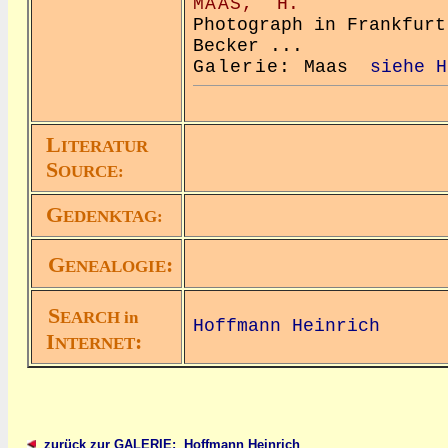
MAAS,
H.
Photograph in Frankfurt
Becker ...
Galerie:
Maas
siehe H
L
ITERATUR
S
OURCE:
G
EDENKTAG:
G
:
ENEALOGIE
S
EARCH in
Hoffmann Heinrich
I
:
NTERNET
zurück zur GALERIE: Hoffmann Heinrich