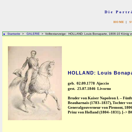
Die Portr
HOME
|
S
Startseite
>
GALERIE
> Volltextanzeige: HOLLAND: Louis Bonaparte, 1806-10 König vo
HOLLAND: Louis Bonapar
geb.
02.09.1778 Ajaccio
gest.
25.07.1846 Livorno
Bruder von Kaiser Napoleon I. – Fünft
Beauharnais (1783–1837), Tochter von
Generalgouverneur von Piemont, 1806–
Prinz von Holland (1804–1831). [–