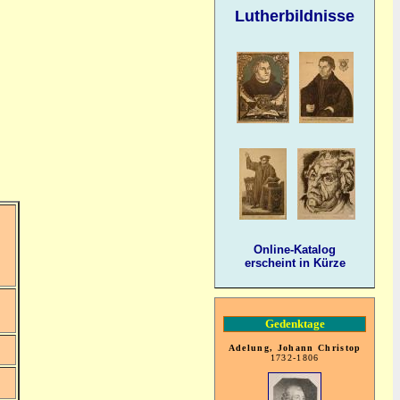
Lutherbildnisse
Online-Katalog
erscheint in Kürze
Gedenktage
Adelung, Johann Christop
1732-1806