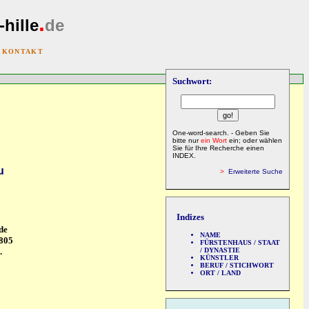
.
-hille
de
|
KONTAKT
Suchwort:
One-word-search. - Geben Sie
bitte nur
ein Wort
ein; oder wählen
Sie für Ihre Recherche einen
INDEX.
u
>
Erweiterte Suche
Indizes
de
NAME
1805
FÜRSTENHAUS / STAAT
/ DYNASTIE
.
KÜNSTLER
BERUF / STICHWORT
ORT / LAND