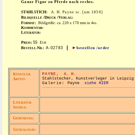
Ganze Figur zu Pferde nach rechts.
STAHLSTICH:
A. H. Payne sc. [um 1850]
B
/D
/V
:
ILDQUELLE
RUCK
ERLAG
F
:
Bildgröße: ca. 220 x 170 mm in 4to.
ORMAT
K
:
OMMENTAR
L
:
ITERATUR
x
P
:
55
E
REIS
UR
|
B
N
:
A-02783
bestellen /order
ESTELL-
R.
K
PAYNE,
A. H.
ÜNSTLER
Stahlstecher, Kunstverleger in Leipzig
A
RTIST:
Galerie:
Payne
siehe HIER
L
ITERATUR
S
OURCE:
G
EDENKTAG:
G
:
ENEALOGIE