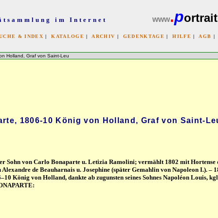
.
p
ortrait
www
ätsammlung im Internet
UCHE & INDEX
|
KATALOGE
|
ARCHIV
|
GEDENKTAGE
|
HILFE
|
AGB
x
n Holland, Graf von Saint-Leu
te, 1806-10 König von Holland, Graf von Saint-Le
er Sohn von Carlo Bonaparte u. Letizia Ramolini; vermählt 1802 mit Hortense 
 Alexandre de Beauharnais u. Josephine (später Gemahlin von Napoleon I.). – 
10 König von Holland, dankte ab zugunsten seines Sohnes Napoléon Louis, kgl
> BONAPARTE: