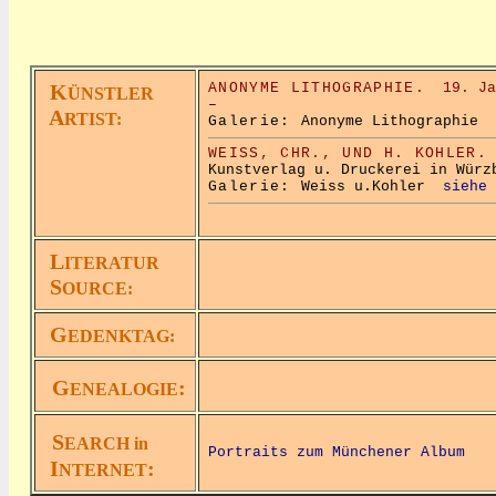
K
ANONYME LITHOGRAPHIE.
19. Ja
ÜNSTLER
–
A
RTIST:
Galerie:
Anonyme Lithographie
WEISS, CHR., UND H. KOHLER.
Kunstverlag u. Druckerei in Würz
Galerie:
Weiss u.Kohler
siehe 
L
ITERATUR
S
OURCE:
G
EDENKTAG:
G
:
ENEALOGIE
S
EARCH in
Portraits zum Münchener Album
I
:
NTERNET