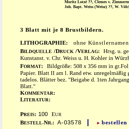
Moritz Lotzé ??, Clemes v. Zimmerm
Joh. Bapt. Weiss (Weisz) ??, W. Völc
3 Blatt mit je 8 Brustbildern.
LITHOGRAPHIE:
ohne Künstlername
B
/D
/V
:
Hrsg. u. ged
ILDQUELLE
RUCK
ERLAG
Kunstanst. v. Chr. Weiss u. H. Kohler in Würz
F
:
Bildgröße: 508 x 356 mm in gr.Foli
ORMAT
Papier. Blatt II am l. Rand etw. unregelmäßig 
tadelos. Blätter bez. "Beigabe d. 1ten Jahrgangs
Blatt."
K
:
OMMENTAR
L
:
ITERATUR
x
P
:
100
E
REIS
UR
|
B
N
:
A-03578
bestellen
ESTELL-
R.