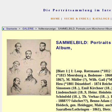
Die Porträtsammlung im Inte
HOME
|
SUCHE & INDEX
|
KATALOGE
Startseite
>
GALERIE
> Volltextanzeige: SAMMELBILD: Portraits zum Münchener Album
SAMMELBILD: Portraits
Album,
[Blatt 1:] I: Leop. Rottmann (*1812 
(*1815 Meersburg a. Bodensee - 1860
1867), M. Müller (?), Wilh. Gail (*
Hess (*1801 Düsseldorf - 1874 Reiche
Simonsen (18..), Emil Kirchner (18..
Lindenschmit (18..9, Heinr. Heinlein 
Schönfeld (18..), Th. Verhaz (18...).
- 1888??? falscher??), Benno Adam (
Heideck, gen. Heidegger, Maler, auch
Saaralben/Lothringen - 1861), Dietr.