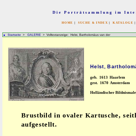
Die Porträtsammlung im Inte
HOME
|
SUCHE & INDEX
|
KATALOGE
Startseite
>
GALERIE
> Volltextanzeige: Helst, Bartholomäus van der
Helst, Bartholom
geb.
1613 Haarlem
gest.
1670 Amsterdam
Holländischer Bildnismale
Brustbild in ovaler Kartusche, seit
aufgestellt.