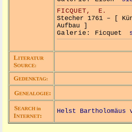
FICQUET,
E.
Stecher 1761 – [ Kü
Aufbau ]
Galerie:
Ficquet
L
ITERATUR
S
OURCE:
G
EDENKTAG:
G
:
ENEALOGIE
S
EARCH in
Helst Bartholomäus 
I
:
NTERNET