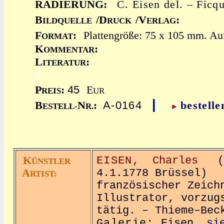
RADIERUNG:
C. Eisen del. – Ficq
B
/D
/V
:
ILDQUELLE
RUCK
ERLAG
F
:
Plattengröße: 75 x 105 mm. Auf
ORMAT
K
:
OMMENTAR
L
:
ITERATUR
x
45
P
:
E
REIS
UR
|
A-0164
B
N
:
bestelle
ESTELL-
R.
K
EISEN,
Charles
(17
ÜNSTLER
A
4.1.1778 Brüssel)
RTIST:
französischer Zeich
Illustrator, vorzug
tätig. – Thieme–Bec
Galerie:
Eisen
si