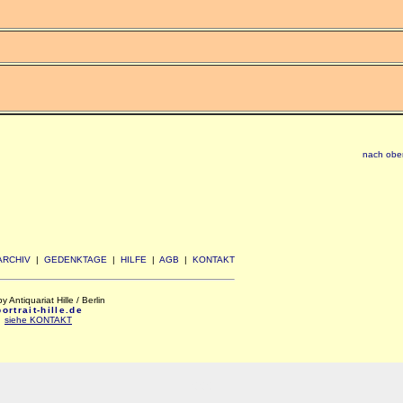
nach obe
ARCHIV
|
GEDENKTAGE
|
HILFE
|
AGB
|
KONTAKT
Antiquariat Hille / Berlin
rtrait-hille.de
:
siehe KONTAKT
xxx