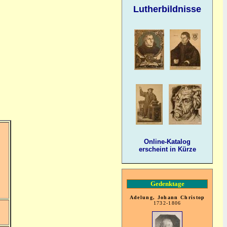
Lutherbildnisse
Online-Katalog
erscheint in Kürze
Gedenktage
Adelung, Johann Christop
1732-1806