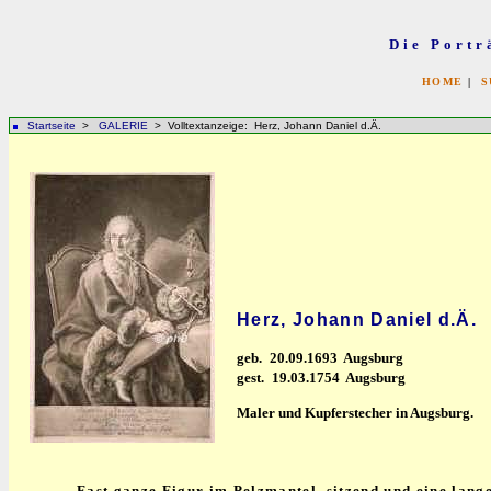
Die Portr
HOME
|
S
Startseite
>
GALERIE
> Volltextanzeige: Herz, Johann Daniel d.Ä.
Herz, Johann Daniel d.Ä.
geb.
20.09.1693 Augsburg
gest.
19.03.1754 Augsburg
Maler und Kupferstecher in Augsburg.
Fast ganze Figur im Pelzmantel, sitzend und eine lang