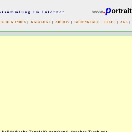
.
p
ortrait
www
ätsammlung im Internet
UCHE & INDEX
|
KATALOGE
|
ARCHIV
|
GEDENKTAGE
|
HILFE
|
AGB
x
e holländische Tonpfeife rauchend, daneben Tisch mit