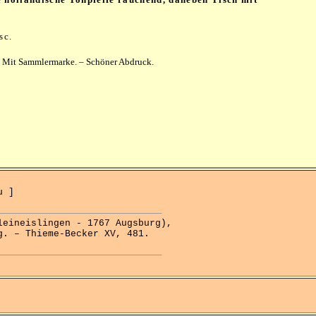
 sc.
. Mit Sammlermarke. – Schöner Abdruck.
u ]
ineislingen - 1767 Augsburg),
g. – Thieme-Becker XV, 481.