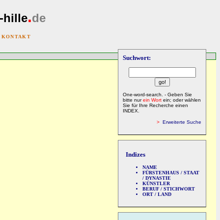
.
-hille
de
|
KONTAKT
Suchwort:
One-word-search. - Geben Sie
bitte nur
ein Wort
ein; oder wählen
Sie für Ihre Recherche einen
INDEX.
>
Erweiterte Suche
Indizes
NAME
FÜRSTENHAUS / STAAT
/ DYNASTIE
KÜNSTLER
BERUF / STICHWORT
ORT / LAND