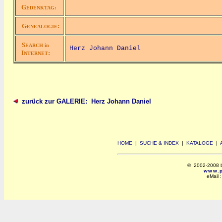
G
EDENKTAG:
G
:
ENEALOGIE
S
EARCH in
Herz Johann Daniel
I
:
NTERNET
zurück zur GALERIE: Herz Johann Daniel
HOME
|
SUCHE & INDEX
|
KATALOGE
|
© 2002-2008 by 
www.po
eMail 