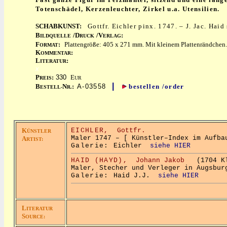
Totenschädel, Kerzenleuchter, Zirkel u.a. Utensilien.
SCHABKUNST:
Gottfr. Eichler pinx. 1747. – J. Jac. Haid
B
/D
/V
:
ILDQUELLE
RUCK
ERLAG
F
:
Plattengröße: 405 x 271 mm. Mit kleinem Plattenrändchen
ORMAT
K
:
OMMENTAR
L
:
ITERATUR
x
P
:
330
E
REIS
UR
|
B
N
:
A-03558
bestellen /order
ESTELL-
R.
K
EICHLER,
Gottfr.
ÜNSTLER
Maler 1747 – [ Künstler–Index im Aufba
A
RTIST:
Galerie:
Eichler
siehe HIER
HAID (HAYD),
Johann Jakob
(1704 Kle
Maler, Stecher und Verleger in Augsbur
Galerie:
Haid J.J.
siehe HIER
L
ITERATUR
S
OURCE: