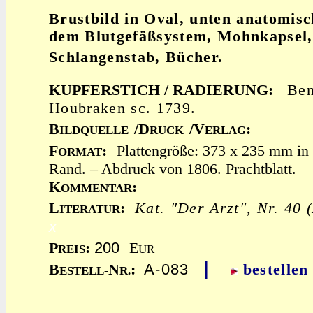
Brustbild in Oval, unten anatomisc
dem Blutgefäßsystem, Mohnkapsel,
Schlangenstab, Bücher.
KUPFERSTICH / RADIERUNG:
Bem
Houbraken sc. 1739.
B
/D
/V
:
ILDQUELLE
RUCK
ERLAG
F
:
Plattengröße: 373 x 235 mm in 
ORMAT
Rand. – Abdruck von 1806. Prachtblatt.
K
:
OMMENTAR
L
:
Kat. "Der Arzt", Nr. 40 
ITERATUR
x
200
P
:
E
REIS
UR
|
A-083
B
N
:
bestellen
ESTELL-
R.