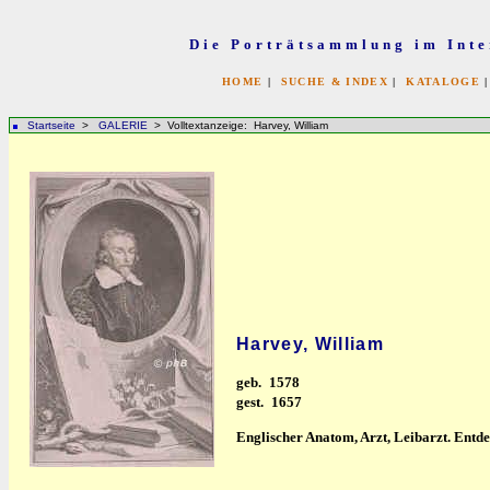
Die Porträtsammlung im Inte
HOME
|
SUCHE & INDEX
|
KATALOGE
Startseite
>
GALERIE
> Volltextanzeige: Harvey, William
Harvey, William
geb.
1578
gest.
1657
Englischer Anatom, Arzt, Leibarzt. Entde