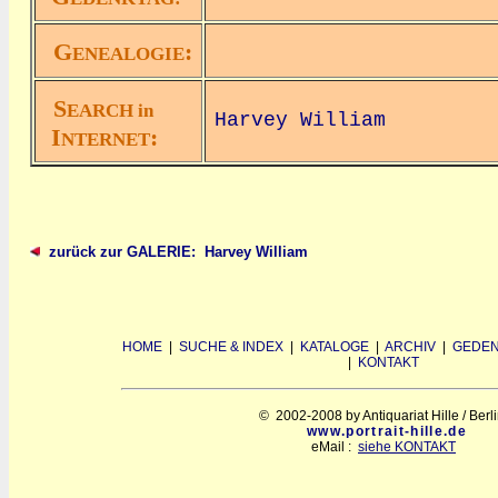
G
:
ENEALOGIE
S
EARCH in
Harvey William
I
:
NTERNET
zurück zur GALERIE: Harvey William
HOME
|
SUCHE & INDEX
|
KATALOGE
|
ARCHIV
|
GEDEN
|
KONTAKT
© 2002-2008 by Antiquariat Hille / Berl
www.portrait-hille.de
eMail :
siehe KONTAKT