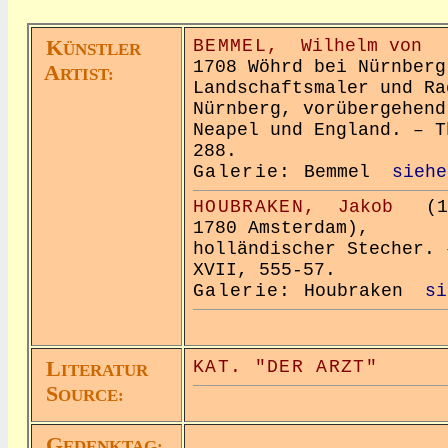
K
BEMMEL,
Wilhelm von
(
ÜNSTLER
1708 Wöhrd bei Nürnberg
A
RTIST:
Landschaftsmaler und Ra
Nürnberg, vorübergehend
Neapel und England. – T
288.
Galerie:
Bemmel
siehe
HOUBRAKEN,
Jakob
(169
1780 Amsterdam),
holländischer Stecher. 
XVII, 555-57.
Galerie:
Houbraken
si
L
KAT. "DER ARZT"
ITERATUR
S
OURCE:
G
EDENKTAG: