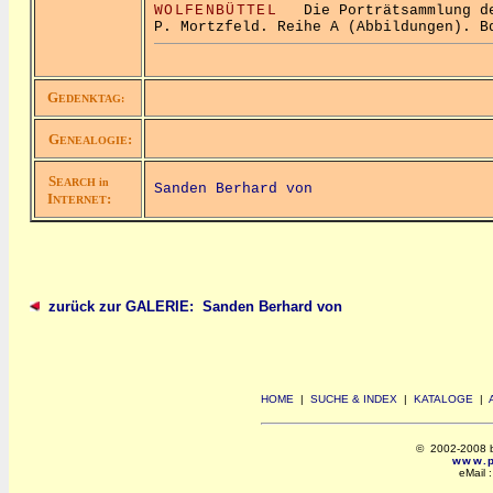
WOLFENBÜTTEL
Die Porträtsammlung der
P. Mortzfeld. Reihe A (Abbildungen). B
G
EDENKTAG:
G
:
ENEALOGIE
S
EARCH in
Sanden Berhard von
I
:
NTERNET
zurück zur GALERIE: Sanden Berhard von
HOME
|
SUCHE & INDEX
|
KATALOGE
|
© 2002-2008 by 
www.po
eMail 