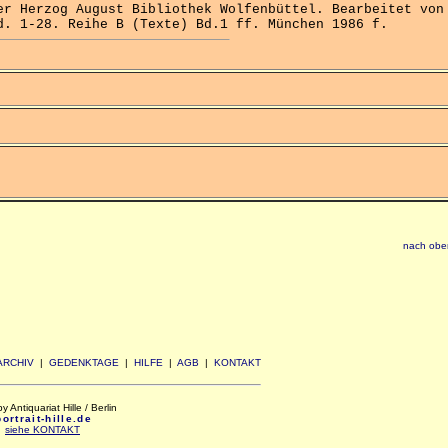
 Herzog August Bibliothek Wolfenbüttel. Bearbeitet von
d. 1-28. Reihe B (Texte) Bd.1 ff. München 1986 f.
nach obe
ARCHIV
|
GEDENKTAGE
|
HILFE
|
AGB
|
KONTAKT
Antiquariat Hille / Berlin
rtrait-hille.de
:
siehe KONTAKT