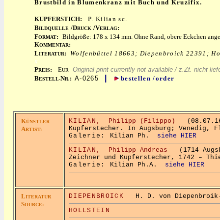
Brustbild in Blumenkranz mit Buch und Kruzifix.
KUPFERSTICH:
P. Kilian sc.
B
/D
/V
:
ILDQUELLE
RUCK
ERLAG
F
:
Bildgröße: 178 x 134 mm. Ohne Rand, obere Eckchen ange
ORMAT
K
:
OMMENTAR
L
:
Wolfenbüttel 18663; Diepenbroick 22391; Hol
ITERATUR
x
P
:
E
Original print currently not available / z.Zt. nicht lief
REIS
UR
|
B
N
:
A-0265
bestellen /order
ESTELL-
R.
K
KILIAN,
Philipp (Filippo)
(08.07.162
ÜNSTLER
Kupferstecher. In Augsburg; Venedig, F
A
RTIST:
Galerie:
Kilian Ph.
siehe HIER
KILIAN,
Philipp Andreas
(1714 Augsbu
Zeichner und Kupferstecher, 1742 – Thi
Galerie:
Kilian Ph.A.
siehe HIER
L
DIEPENBROICK
H. D. von Diepenbroik-G
ITERATUR
S
OURCE:
HOLLSTEIN