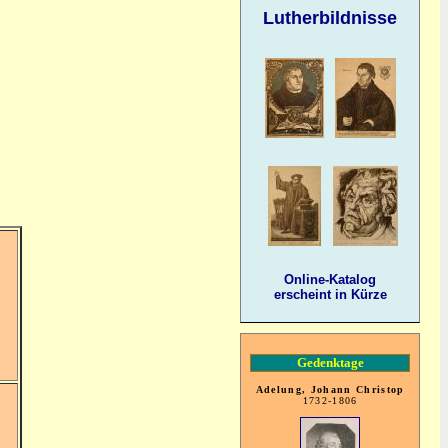
Lutherbildnisse
Online-Katalog
erscheint in Kürze
Gedenktage
Adelung, Johann Christop
1732-1806