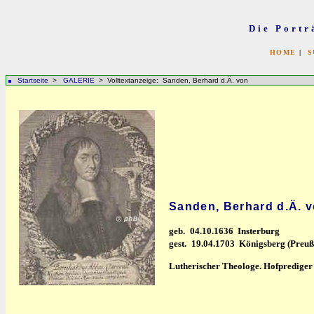
Die Portr
HOME
|
S
Startseite
>
GALERIE
> Volltextanzeige: Sanden, Berhard d.Ä. von
Sanden, Berhard d.Ä. 
geb.
04.10.1636 Insterburg
gest.
19.04.1703 Königsberg (Preuß
Lutherischer Theologe. Hofprediger 