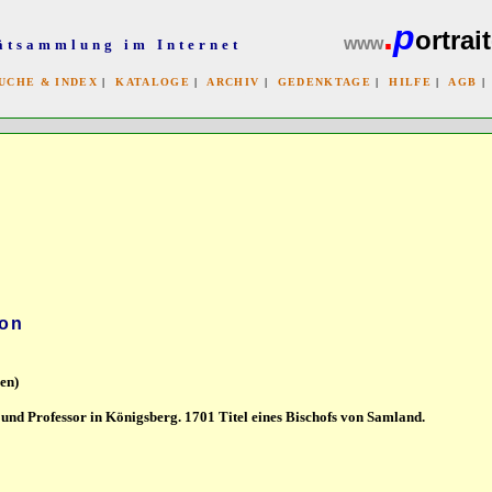
.
p
ortrait
www
ätsammlung im Internet
UCHE & INDEX
|
KATALOGE
|
ARCHIV
|
GEDENKTAGE
|
HILFE
|
AGB
x
von
en)
und Professor in Königsberg. 1701 Titel eines Bischofs von Samland.