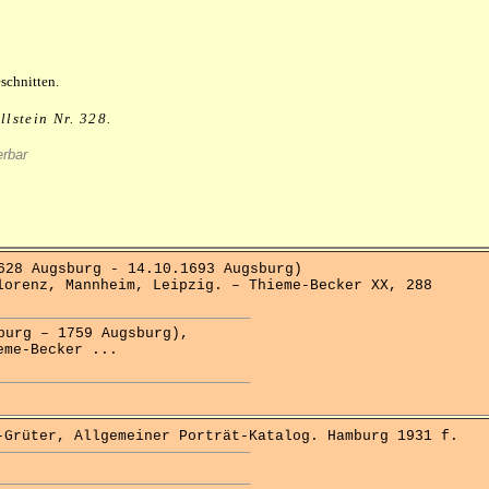
schnitten.
lstein Nr. 328.
erbar
8 Augsburg - 14.10.1693 Augsburg)
lorenz, Mannheim, Leipzig. – Thieme-Becker XX, 288
rg – 1759 Augsburg),
eme-Becker ...
rüter, Allgemeiner Porträt-Katalog. Hamburg 1931 f.