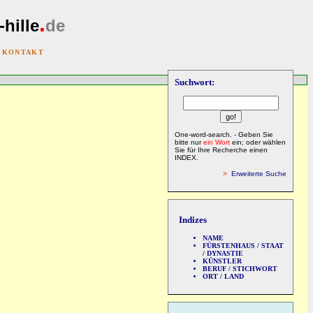
.
-hille
de
|
KONTAKT
Suchwort:
One-word-search. - Geben Sie
bitte nur
ein Wort
ein; oder wählen
Sie für Ihre Recherche einen
INDEX.
>
Erweiterte Suche
Indizes
NAME
FÜRSTENHAUS / STAAT
/ DYNASTIE
KÜNSTLER
BERUF / STICHWORT
ORT / LAND