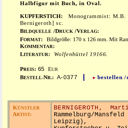
Halbfigur mit Buch, in Oval.
KUPFERSTICH:
Monogrammist: M.B. 
Bernigeroth] sc.
B
/D
/V
:
ILDQUELLE
RUCK
ERLAG
F
:
Bildgröße: 170 x 126 mm. Mit Ran
ORMAT
K
:
OMMENTAR
L
:
Wolfenbüttel 19166.
ITERATUR
x
P
:
65
E
REIS
UR
|
B
N
:
A-0377
bestellen 
ESTELL-
R.
K
BERNIGEROTH,
Mart
ÜNSTLER
A
Rammelburg/Mansfeld 
RTIST:
Leipzig),