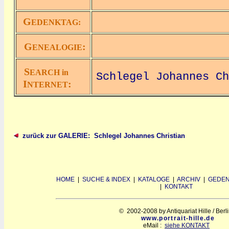
G
EDENKTAG:
G
:
ENEALOGIE
S
EARCH in
Schlegel Johannes Ch
I
:
NTERNET
zurück zur GALERIE: Schlegel Johannes Christian
HOME
|
SUCHE & INDEX
|
KATALOGE
|
ARCHIV
|
GEDEN
|
KONTAKT
© 2002-2008 by Antiquariat Hille / Berl
www.portrait-hille.de
eMail :
siehe KONTAKT