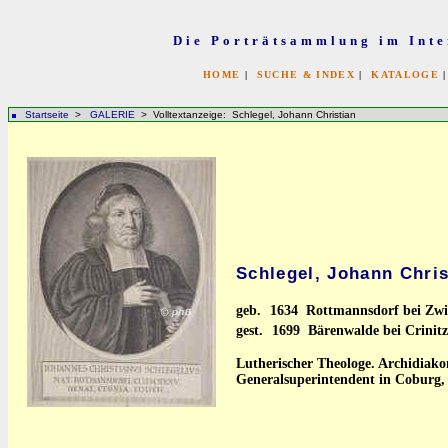
Die Porträtsammlung im Inte
HOME
|
SUCHE & INDEX
|
KATALOGE
Startseite
>
GALERIE
> Volltextanzeige: Schlegel, Johann Christian
Schlegel, Johann Chris
geb.
1634 Rottmannsdorf bei Zw
gest.
1699 Bärenwalde bei Crinitz
Lutherischer Theologe. Archidiakon
Generalsuperintendent in Coburg,