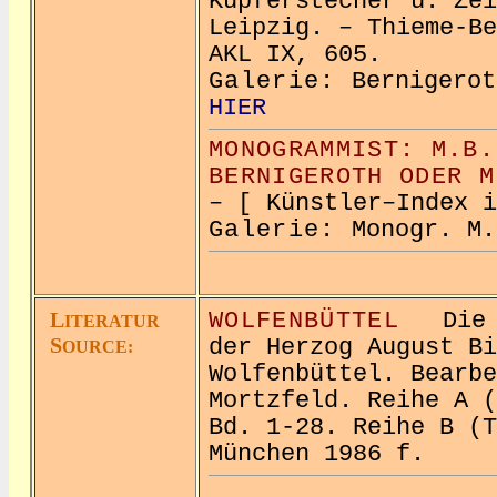
Kupferstecher u. Zei
Leipzig. – Thieme-Be
AKL IX, 605.
Galerie:
Berniger
HIER
MONOGRAMMIST: M.B.
BERNIGEROTH ODER M
– [ Künstler–Index i
Galerie:
Monogr. M
L
WOLFENBÜTTEL
Die P
ITERATUR
S
der Herzog August Bi
OURCE:
Wolfenbüttel. Bearbe
Mortzfeld. Reihe A (
Bd. 1-28. Reihe B (T
München 1986 f.