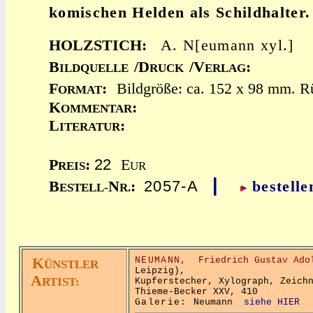
komischen Helden als Schildhalter.
HOLZSTICH:
A. N[eumann xyl.]
B
/D
/V
:
ILDQUELLE
RUCK
ERLAG
F
:
Bildgröße: ca. 152 x 98 mm. Rü
ORMAT
K
:
OMMENTAR
L
:
ITERATUR
x
22
P
:
E
REIS
UR
|
2057-A
B
N
:
bestelle
ESTELL-
R.
K
NEUMANN,
Friedrich Gustav Ado
ÜNSTLER
Leipzig),
A
RTIST:
Kupferstecher, Xylograph, Zeich
Thieme-Becker XXV, 410
Galerie:
Neumann
siehe HIER