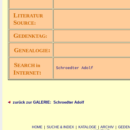
L
ITERATUR
S
OURCE:
G
EDENKTAG:
G
:
ENEALOGIE
S
EARCH in
Schroedter Adolf
I
:
NTERNET
zurück zur GALERIE: Schroedter Adolf
HOME
|
SUCHE & INDEX
|
KATALOGE
|
ARCHIV
|
GEDEN