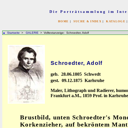
Die Porträtsammlung im Inte
HOME
|
SUCHE & INDEX
|
KATALOGE
Startseite
>
GALERIE
> Volltextanzeige: Schroedter, Adolf
Schroedter, Adolf
geb.
28.06.1805 Schwedt
gest.
09.12.1875 Karlsruhe
Maler, Lithograph und Radierer, humori
Frankfurt a.M., 1859 Prof. in Karlsruhe
Brustbild, unten Schroedter's Mo
Korkenzieher, auf bekröntem Mant