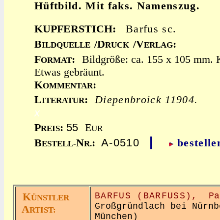
Hüftbild. Mit faks. Namenszug.
KUPFERSTICH:
Barfus sc.
B
/D
/V
:
ILDQUELLE
RUCK
ERLAG
F
:
Bildgröße: ca. 155 x 105 mm. 
ORMAT
Etwas gebräunt.
K
:
OMMENTAR
L
:
Diepenbroick 11904.
ITERATUR
x
55
P
:
E
REIS
UR
|
A-0510
B
N
:
bestelle
ESTELL-
R.
K
BARFUS (BARFUSS),
Pa
ÜNSTLER
Großgründlach bei Nürnb
A
RTIST:
München)