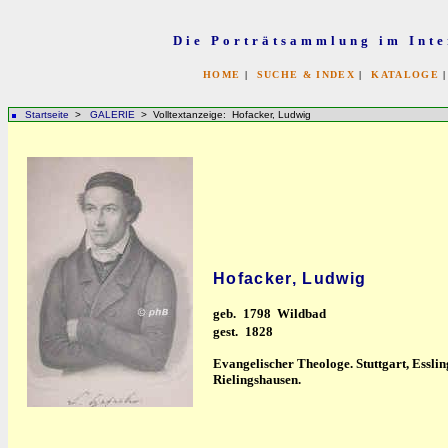
Die Porträtsammlung im Inte
HOME
|
SUCHE & INDEX
|
KATALOGE
Startseite
>
GALERIE
> Volltextanzeige: Hofacker, Ludwig
Hofacker, Ludwig
geb.
1798 Wildbad
gest.
1828
Evangelischer Theologe. Stuttgart, Essli
Rielingshausen.