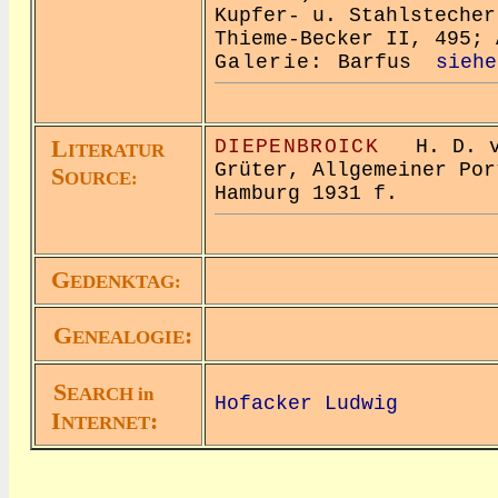
Kupfer- u. Stahlstecher
Thieme-Becker II, 495; 
Galerie:
Barfus
siehe
L
DIEPENBROICK
H. D. vo
ITERATUR
Grüter, Allgemeiner Por
S
OURCE:
Hamburg 1931 f.
G
EDENKTAG:
G
:
ENEALOGIE
S
EARCH in
Hofacker Ludwig
I
:
NTERNET