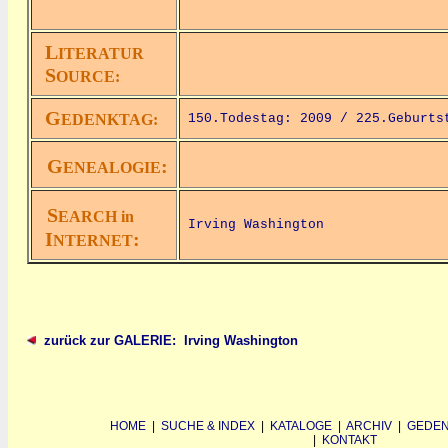
L
ITERATUR
S
OURCE:
G
EDENKTAG:
150.Todestag: 2009 /
225.Geburts
G
:
ENEALOGIE
S
EARCH in
Irving Washington
I
:
NTERNET
zurück zur GALERIE: Irving Washington
HOME
|
SUCHE & INDEX
|
KATALOGE
|
ARCHIV
|
GEDEN
|
KONTAKT