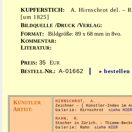
KUPFERSTICH:
A. Hirnschrot del. – R
[um 1825]
B
/D
/V
:
ILDQUELLE
RUCK
ERLAG
F
:
Bildgröße: 89 x 68 mm in 8vo.
ORMAT
K
:
OMMENTAR
L
:
ITERATUR
x
P
:
35
E
REIS
UR
|
B
N
:
A-01662
bestellen
ESTELL-
R.
K
HIRNSCHROT,
A.
ÜNSTLER
Zeichner – [ Künstler–Index im A
A
RTIST:
Galerie:
Hirnschrot
siehe HIER
RAHN,
R.
Stecher in Zürich. – Thieme-Beck
Galerie:
Rahn
siehe HIER