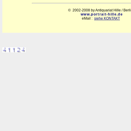
© 2002-2008 by Antiquariat Hille / Berl
www.portrait-hille.de
eMail :
siehe KONTAKT