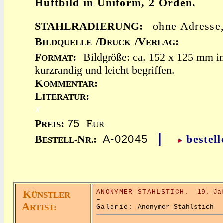
Hüftbild in Uniform, 2 Orden.
STAHLRADIERUNG:
ohne Adresse
B
/D
/V
:
ILDQUELLE
RUCK
ERLAG
F
:
Bildgröße: ca. 152 x 125 mm i
ORMAT
kurzrandig und leicht begriffen.
K
:
OMMENTAR
L
:
ITERATUR
x
75
P
:
E
REIS
UR
|
A-02045
B
N
:
bestell
ESTELL-
R.
K
ANONYMER STAHLSTICH.
19. Ja
ÜNSTLER
–
A
RTIST:
Galerie:
Anonymer Stahlstich