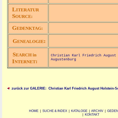
L
ITERATUR
S
OURCE:
G
EDENKTAG:
G
:
ENEALOGIE
S
EARCH in
Christian Karl Friedrich August
Augustenburg
I
:
NTERNET
zurück zur GALERIE: Christian Karl Friedrich August Holstein
HOME
|
SUCHE & INDEX
|
KATALOGE
|
ARCHIV
|
GEDEN
|
KONTAKT