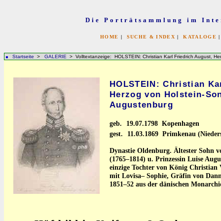
Die Porträtsammlung im Inte
HOME
|
SUCHE & INDEX
|
KATALOGE
Startseite
>
GALERIE
> Volltextanzeige: HOLSTEIN: Christian Karl Friedrich August, H
HOLSTEIN: Christian Kar
Herzog von Holstein-So
Augustenburg
geb.
19.07.1798 Kopenhagen
gest.
11.03.1869 Primkenau (Nieders
Dynastie Oldenburg. Ältester Sohn vo
(1765–1814) u. Prinzessin Luise Aug
einzige Tochter von König Christian 
mit Lovisa– Sophie, Gräfin von Dan
1851–52 aus der dänischen Monarchi