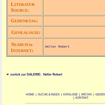
L
ITERATUR
S
OURCE:
G
EDENKTAG:
G
:
ENEALOGIE
S
EARCH in
Heller Robert
I
:
NTERNET
zurück zur GALERIE: Heller Robert
HOME
|
SUCHE & INDEX
|
KATALOGE
|
ARCHIV
|
GEDEN
|
KONTAKT