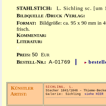
STAHLSTICH:
L. Sichling sc. [um
B
/D
/V
:
ILDQUELLE
RUCK
ERLAG
F
:
Bildgröße: ca. 95 x 90 mm in 4
ORMAT
frisch.
K
:
OMMENTAR
L
:
ITERATUR
x
50
P
:
E
REIS
UR
|
A-01769
B
N
:
bestell
ESTELL-
R.
K
SICHLING,
L.
ÜNSTLER
Stecher 1841/1846 – Thieme-Beck
A
RTIST:
Galerie:
Sichling
siehe HIER