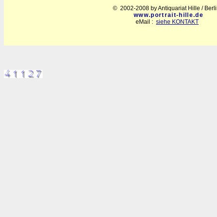
© 2002-2008 by Antiquariat Hille / Berl
www.portrait-hille.de
eMail :
siehe KONTAKT