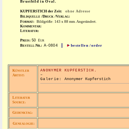
Brustbild in Oval.
KUPFERSTICH der Zeit:
ohne Adresse
B
/D
/V
:
ILDQUELLE
RUCK
ERLAG
F
:
Bildgröße: 143 x 88 mm. Angerändert.
ORMAT
K
:
OMMENTAR
L
:
ITERATUR
x
P
:
50
E
REIS
UR
|
B
N
:
A-0804
bestellen /order
ESTELL-
R.
K
ANONYMER KUPFERSTICH.
ÜNSTLER
–
A
RTIST:
Galerie:
Anonymer Kupferstich
L
ITERATUR
S
OURCE:
G
EDENKTAG:
G
:
ENEALOGIE