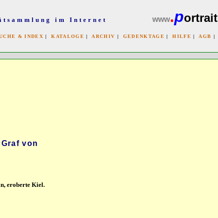
.
p
ortrait
www
ätsammlung im Internet
UCHE & INDEX
|
KATALOGE
|
ARCHIV
|
GEDENKTAGE
|
HILFE
|
AGB
x
 Graf von
n, eroberte Kiel.