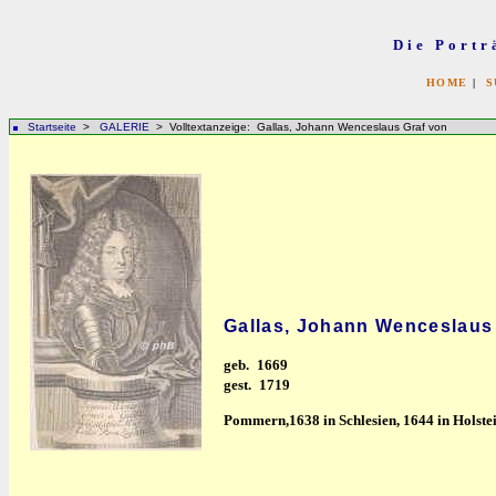
Die Portr
HOME
|
S
Startseite
>
GALERIE
> Volltextanzeige: Gallas, Johann Wenceslaus Graf von
Gallas, Johann Wenceslaus
geb.
1669
gest.
1719
Pommern,1638 in Schlesien, 1644 in Holstei