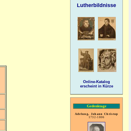
Lutherbildnisse
Online-Katalog
erscheint in Kürze
Gedenktage
Adelung, Johann Christop
1732-1806