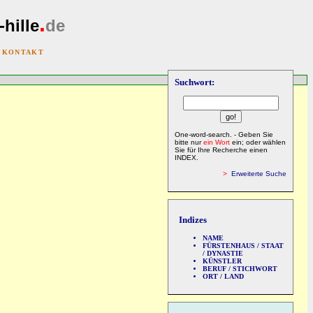
.
-hille
de
|
KONTAKT
Suchwort:
One-word-search. - Geben Sie
bitte nur
ein Wort
ein; oder wählen
Sie für Ihre Recherche einen
INDEX.
>
Erweiterte Suche
Indizes
NAME
FÜRSTENHAUS / STAAT
/ DYNASTIE
KÜNSTLER
BERUF / STICHWORT
ORT / LAND