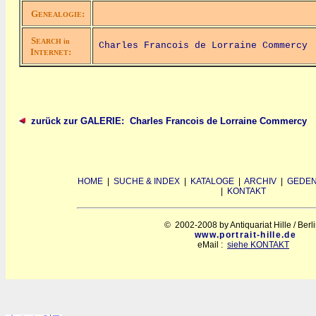
G
:
ENEALOGIE
S
EARCH in
Charles Francois de Lorraine Commercy
I
:
NTERNET
zurück zur GALERIE: Charles Francois de Lorraine Commercy
HOME
|
SUCHE & INDEX
|
KATALOGE
|
ARCHIV
|
GEDEN
|
KONTAKT
© 2002-2008 by Antiquariat Hille / Berl
www.portrait-hille.de
eMail :
siehe KONTAKT