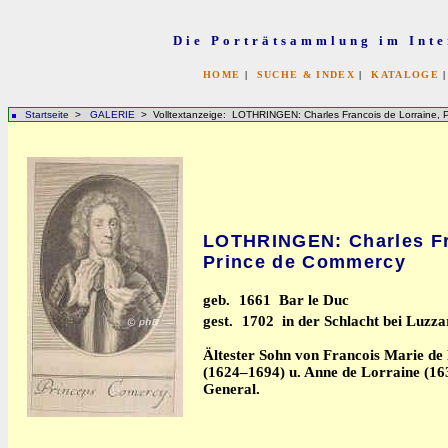
Die Porträtsammlung im Inte
HOME
|
SUCHE & INDEX
|
KATALOGE
Startseite
>
GALERIE
> Volltextanzeige: LOTHRINGEN: Charles Francois de Lorraine, 
LOTHRINGEN: Charles Fr
Prince de Commercy
geb.
1661 Bar le Duc
gest.
1702 in der Schlacht bei Luzza
Ältester Sohn von Francois Marie de 
(1624–1694) u. Anne de Lorraine (16
General.