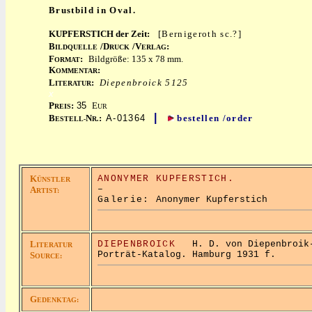
Brustbild in Oval.
KUPFERSTICH der Zeit:
[Bernigeroth sc.?]
B
/D
/V
:
ILDQUELLE
RUCK
ERLAG
F
:
Bildgröße: 135 x 78 mm.
ORMAT
K
:
OMMENTAR
L
:
Diepenbroick 5125
ITERATUR
x
P
:
35
E
REIS
UR
|
B
N
:
A-01364
bestellen /order
ESTELL-
R.
K
ANONYMER KUPFERSTICH.
ÜNSTLER
–
A
RTIST:
Galerie:
Anonymer Kupferstich
L
DIEPENBROICK
H. D. von Diepenbroik-
ITERATUR
Porträt-Katalog. Hamburg 1931 f.
S
OURCE:
G
EDENKTAG: