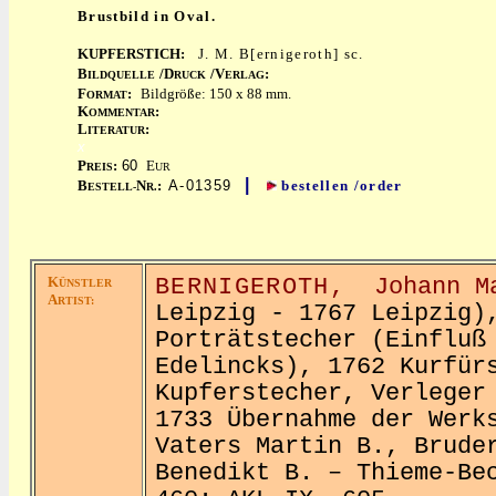
Brustbild in Oval.
KUPFERSTICH:
J. M. B[ernigeroth] sc.
B
/D
/V
:
ILDQUELLE
RUCK
ERLAG
F
:
Bildgröße: 150 x 88 mm.
ORMAT
K
:
OMMENTAR
L
:
ITERATUR
x
P
:
60
E
REIS
UR
|
B
N
:
A-01359
bestellen /order
ESTELL-
R.
K
BERNIGEROTH,
Johann 
ÜNSTLER
A
RTIST:
Leipzig - 1767 Leipzig)
Porträtstecher (Einfluß
Edelincks), 1762 Kurfür
Kupferstecher, Verleger
1733 Übernahme der Werk
Vaters Martin B., Brude
Benedikt B. – Thieme-Be