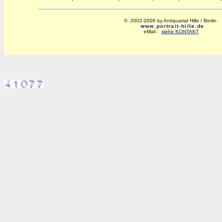
© 2002-2008 by Antiquariat Hille / Berlin
www.portrait-hille.de
eMail :
siehe KONTAKT