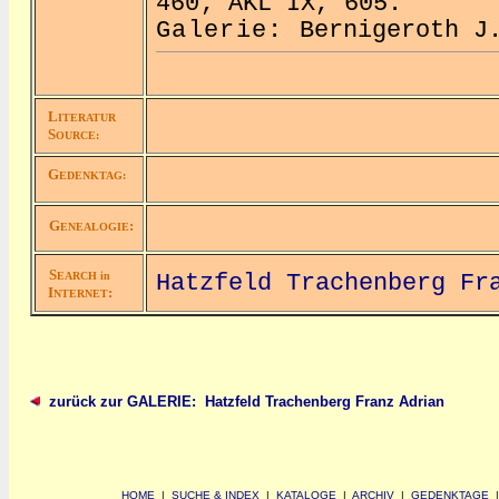
460; AKL IX, 605.
Galerie:
Bernigeroth 
L
ITERATUR
S
OURCE:
G
EDENKTAG:
G
:
ENEALOGIE
S
EARCH in
Hatzfeld Trachenberg Fr
I
:
NTERNET
zurück zur GALERIE: Hatzfeld Trachenberg Franz Adrian
HOME
|
SUCHE & INDEX
|
KATALOGE
|
ARCHIV
|
GEDENKTAGE