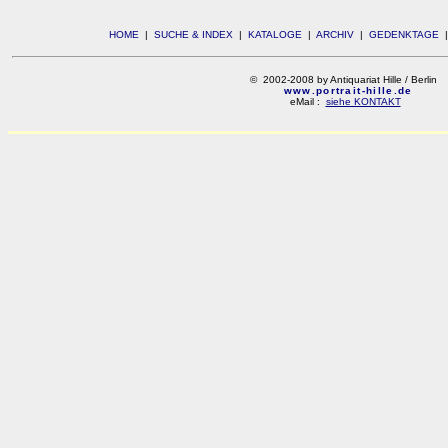
HOME
|
SUCHE & INDEX
|
KATALOGE
|
ARCHIV
|
GEDENKTAGE
© 2002-2008 by Antiquariat Hille / Berlin
www.portrait-hille.de
eMail :
siehe KONTAKT