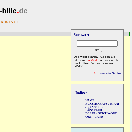
.
-hille
de
|
KONTAKT
Suchwort:
One-word-search. - Geben Sie
bitte nur
ein Wort
ein; oder wählen
Sie für Ihre Recherche einen
INDEX.
>
Erweiterte Suche
Indizes
NAME
FÜRSTENHAUS / STAAT
/ DYNASTIE
KÜNSTLER
BERUF / STICHWORT
ORT / LAND