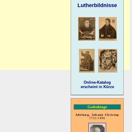
Lutherbildnisse
Online-Katalog
erscheint in Kürze
Gedenktage
Adelung, Johann Christop
1732-1806