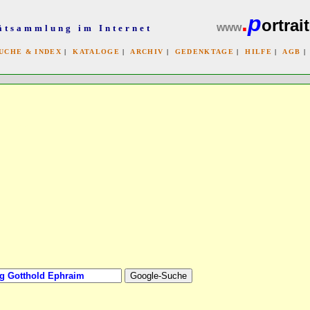
.
p
ortrait
www
ätsammlung im Internet
UCHE & INDEX
|
KATALOGE
|
ARCHIV
|
GEDENKTAGE
|
HILFE
|
AGB
x
bb