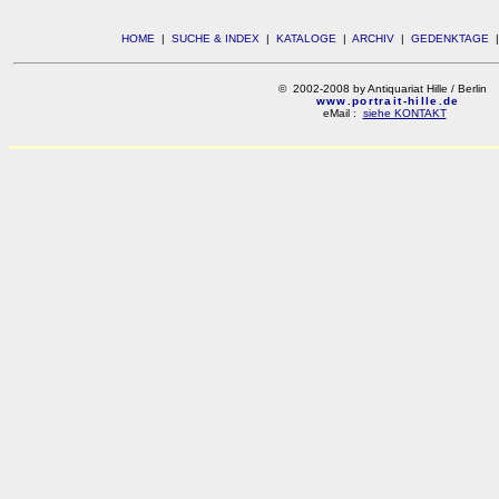
HOME
|
SUCHE & INDEX
|
KATALOGE
|
ARCHIV
|
GEDENKTAGE
© 2002-2008 by Antiquariat Hille / Berlin
www.portrait-hille.de
eMail :
siehe KONTAKT