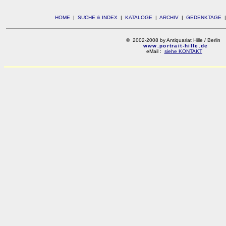
HOME
|
SUCHE & INDEX
|
KATALOGE
|
ARCHIV
|
GEDENKTAGE
© 2002-2008 by Antiquariat Hille / Berlin
www.portrait-hille.de
eMail :
siehe KONTAKT