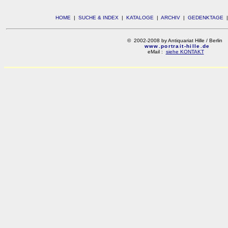
HOME
|
SUCHE & INDEX
|
KATALOGE
|
ARCHIV
|
GEDENKTAGE
© 2002-2008 by Antiquariat Hille / Berlin
www.portrait-hille.de
eMail :
siehe KONTAKT