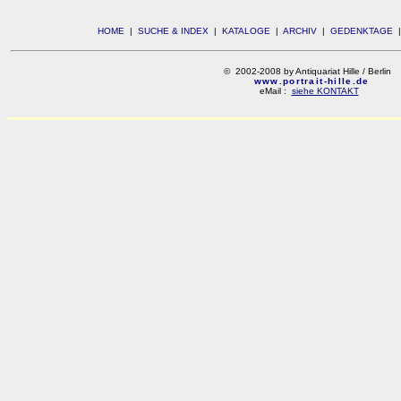
HOME
|
SUCHE & INDEX
|
KATALOGE
|
ARCHIV
|
GEDENKTAGE
© 2002-2008 by Antiquariat Hille / Berlin
www.portrait-hille.de
eMail :
siehe KONTAKT