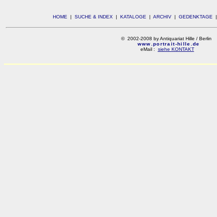
HOME
|
SUCHE & INDEX
|
KATALOGE
|
ARCHIV
|
GEDENKTAGE
© 2002-2008 by Antiquariat Hille / Berlin
www.portrait-hille.de
eMail :
siehe KONTAKT