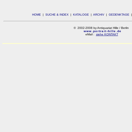
HOME
|
SUCHE & INDEX
|
KATALOGE
|
ARCHIV
|
GEDENKTAGE
© 2002-2008 by Antiquariat Hille / Berlin
www.portrait-hille.de
eMail :
siehe KONTAKT