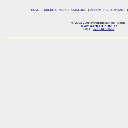
HOME
|
SUCHE & INDEX
|
KATALOGE
|
ARCHIV
|
GEDENKTAGE
© 2002-2008 by Antiquariat Hille / Berlin
www.portrait-hille.de
eMail :
siehe KONTAKT