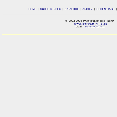
HOME
|
SUCHE & INDEX
|
KATALOGE
|
ARCHIV
|
GEDENKTAGE
© 2002-2008 by Antiquariat Hille / Berlin
www.portrait-hille.de
eMail :
siehe KONTAKT