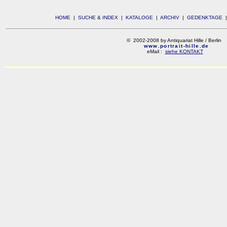
HOME
|
SUCHE & INDEX
|
KATALOGE
|
ARCHIV
|
GEDENKTAGE
© 2002-2008 by Antiquariat Hille / Berlin
www.portrait-hille.de
eMail :
siehe KONTAKT