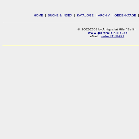
HOME
|
SUCHE & INDEX
|
KATALOGE
|
ARCHIV
|
GEDENKTAGE
© 2002-2008 by Antiquariat Hille / Berlin
www.portrait-hille.de
eMail :
siehe KONTAKT